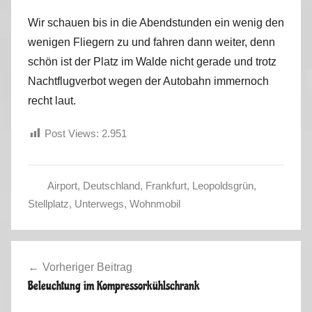
Wir schauen bis in die Abendstunden ein wenig den
wenigen Fliegern zu und fahren dann weiter, denn
schön ist der Platz im Walde nicht gerade und trotz
Nachtflugverbot wegen der Autobahn immernoch
recht laut.
Post Views:
2.951
Airport
,
Deutschland
,
Frankfurt
,
Leopoldsgrün
,
C
Stellplatz
,
Unterwegs
,
Wohnmobil
o
r
Beitragsnavigation
o
Vorheriger Beitrag
n
Beleuchtung im Kompressorkühlschrank
a