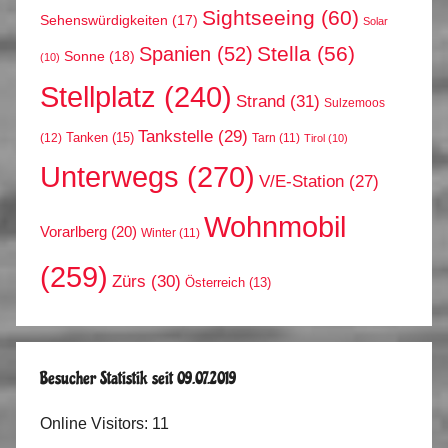
Sightseeing
(60)
Sehenswürdigkeiten
(17)
Solar
Stella
(56)
Spanien
(52)
Sonne
(18)
(10)
Stellplatz
(240)
Strand
(31)
Sulzemoos
Tankstelle
(29)
Tanken
(15)
(12)
Tarn
(11)
Tirol
(10)
Unterwegs
(270)
V/E-Station
(27)
Wohnmobil
Vorarlberg
(20)
Winter
(11)
(259)
Zürs
(30)
Österreich
(13)
Besucher Statistik seit 09.07.2019
Online Visitors:
11