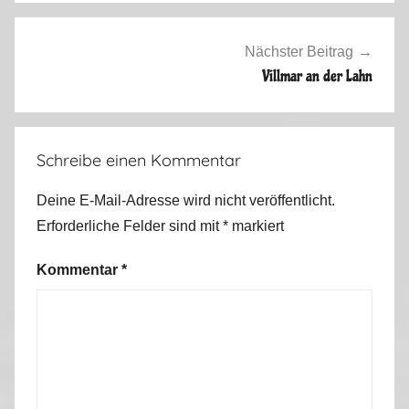
S
o
m
Nächster Beitrag
m
Villmar an der Lahn
e
r
2
Schreibe einen Kommentar
0
2
Deine E-Mail-Adresse wird nicht veröffentlicht.
0
Erforderliche Felder sind mit
*
markiert
Kommentar
*