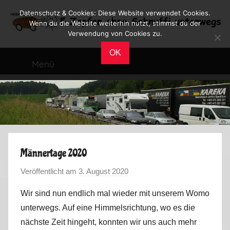
Zum
Datenschutz & Cookies: Diese Website verwendet Cookies.
Inhalt
Wenn du die Website weiterhin nutzt, stimmst du der
Verwendung von Cookies zu.
springen
Reiseblog
Reisen
OK
und
Menü
Leben
im
Wohnmobil
Männertage 2020
Veröffentlicht am
3. August 2020
v
o
Wir sind nun endlich mal wieder mit unserem Womo
n
unterwegs. Auf eine Himmelsrichtung, wo es die
M
nächste Zeit hingeht, konnten wir uns auch mehr
a