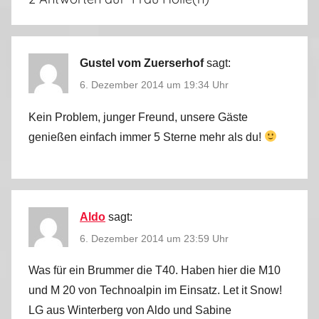
s
a
i
s
Gustel vom Zuerserhof
sagt:
o
6. Dezember 2014 um 19:34 Uhr
n
2
Kein Problem, junger Freund, unsere Gäste
0
genießen einfach immer 5 Sterne mehr als du!
1
4
/
2
Aldo
sagt:
0
6. Dezember 2014 um 23:59 Uhr
1
5
Was für ein Brummer die T40. Haben hier die M10
und M 20 von Technoalpin im Einsatz. Let it Snow!
LG aus Winterberg von Aldo und Sabine