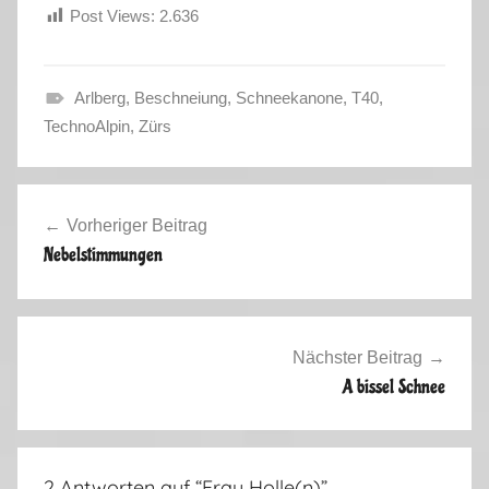
Post Views:
2.636
Arlberg
,
Beschneiung
,
Schneekanone
,
T40
,
V
TechnoAlpin
,
Zürs
i
d
Beitragsnavigation
e
Vorheriger Beitrag
o
Nebelstimmungen
s
,
W
i
Nächster Beitrag
n
A bissel Schnee
t
e
r
2 Antworten auf “
Frau Holle(n)
”