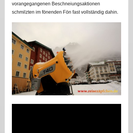
vorangegangenen Beschneiungsaktionen
r
schmilzten im fönenden Fön fast vollständig dahin.
k
u
s