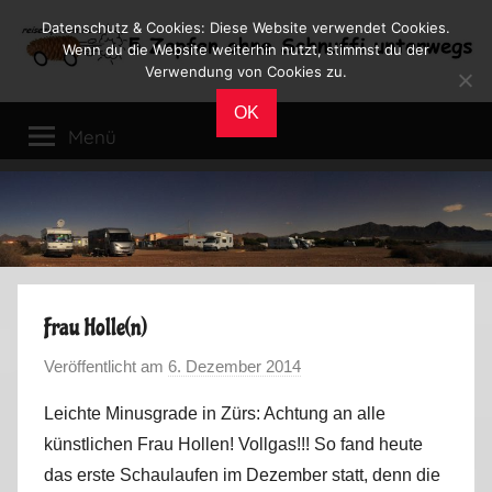
Zum
Datenschutz & Cookies: Diese Website verwendet Cookies.
Inhalt
Wenn du die Website weiterhin nutzt, stimmst du der
Verwendung von Cookies zu.
springen
Reiseblog
Reisen
OK
und
Menü
Leben
im
Wohnmobil
Frau Holle(n)
Veröffentlicht am
6. Dezember 2014
v
o
Leichte Minusgrade in Zürs: Achtung an alle
n
künstlichen Frau Hollen! Vollgas!!! So fand heute
M
das erste Schaulaufen im Dezember statt, denn die
a