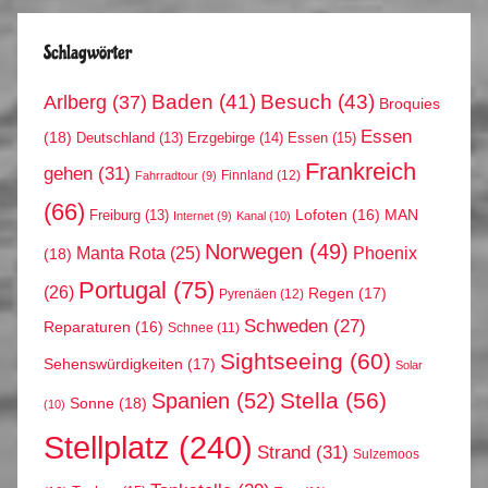
Schlagwörter
Arlberg
(37)
Baden
(41)
Besuch
(43)
Broquies
Essen
(18)
Erzgebirge
(14)
Essen
(15)
Deutschland
(13)
Frankreich
gehen
(31)
Finnland
(12)
Fahrradtour
(9)
(66)
MAN
Lofoten
(16)
Freiburg
(13)
Internet
(9)
Kanal
(10)
Norwegen
(49)
Phoenix
Manta Rota
(25)
(18)
Portugal
(75)
(26)
Regen
(17)
Pyrenäen
(12)
Schweden
(27)
Reparaturen
(16)
Schnee
(11)
Sightseeing
(60)
Sehenswürdigkeiten
(17)
Solar
Stella
(56)
Spanien
(52)
Sonne
(18)
(10)
Stellplatz
(240)
Strand
(31)
Sulzemoos