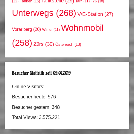
Tankstelle
(29)
Tanken
(15)
(12)
Tarn
(11)
Tirol
(10)
Unterwegs
(268)
V/E-Station
(27)
Wohnmobil
Vorarlberg
(20)
Winter
(11)
(258)
Zürs
(30)
Österreich
(13)
Besucher Statistik seit 09.07.2019
Online Visitors:
1
Besucher heute:
576
Besucher gestern:
348
Total Views:
3.575.221