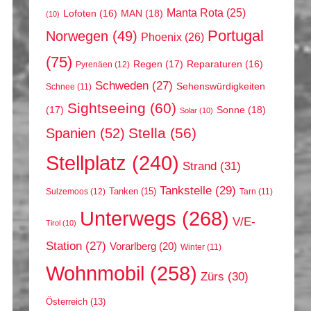
Manta Rota
(25)
MAN
(18)
Lofoten
(16)
(10)
Portugal
Norwegen
(49)
Phoenix
(26)
(75)
Regen
(17)
Reparaturen
(16)
Pyrenäen
(12)
Schweden
(27)
Sehenswürdigkeiten
Schnee
(11)
Sightseeing
(60)
(17)
Sonne
(18)
Solar
(10)
Stella
(56)
Spanien
(52)
Stellplatz
(240)
Strand
(31)
Tankstelle
(29)
Tanken
(15)
Sulzemoos
(12)
Tarn
(11)
Unterwegs
(268)
V/E-
Tirol
(10)
Station
(27)
Vorarlberg
(20)
Winter
(11)
Wohnmobil
(258)
Zürs
(30)
Österreich
(13)