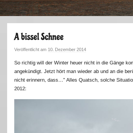
A bissel Schnee
Veröffentlicht am
10. Dezember 2014
v
o
So richtig will der Winter heuer nicht in die Gänge 
n
angekündigt. Jetzt hört man wieder ab und an die be
M
nicht erinnern, dass…” Alles Quatsch, solche Situati
a
r
2012:
k
u
s