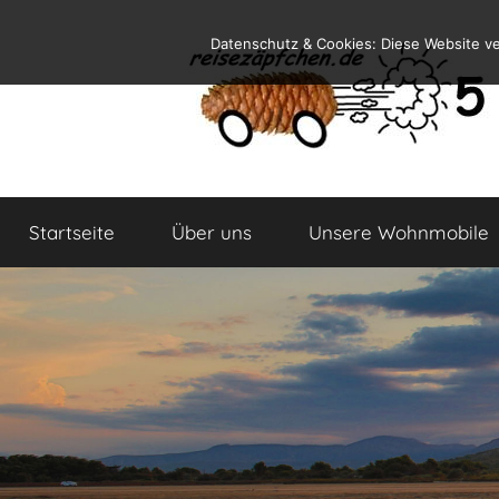
Zum
Datenschutz & Cookies: Diese Website v
Inhalt
springen
Reiseblog
Reisen
und
Startseite
Über uns
Unsere Wohnmobile
Leben
im
Wohnmobil