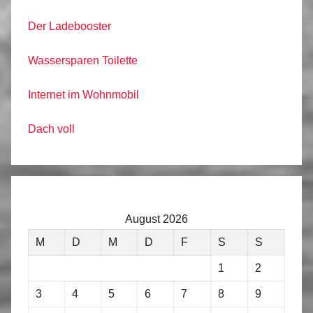
Der Ladebooster
Wassersparen Toilette
Internet im Wohnmobil
Dach voll
August 2026
M
D
M
D
F
S
S
1
2
3
4
5
6
7
8
9