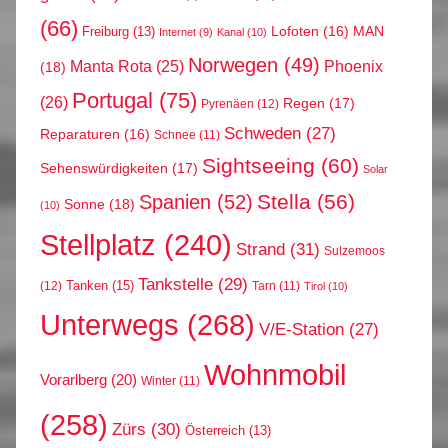
(66)
MAN
Lofoten
(16)
Freiburg
(13)
Internet
(9)
Kanal
(10)
Norwegen
(49)
Phoenix
Manta Rota
(25)
(18)
Portugal
(75)
(26)
Regen
(17)
Pyrenäen
(12)
Schweden
(27)
Reparaturen
(16)
Schnee
(11)
Sightseeing
(60)
Sehenswürdigkeiten
(17)
Solar
Stella
(56)
Spanien
(52)
Sonne
(18)
(10)
Stellplatz
(240)
Strand
(31)
Sulzemoos
Tankstelle
(29)
Tanken
(15)
(12)
Tarn
(11)
Tirol
(10)
Unterwegs
(268)
V/E-Station
(27)
Wohnmobil
Vorarlberg
(20)
Winter
(11)
(258)
Zürs
(30)
Österreich
(13)