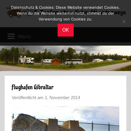
Zum
Datenschutz & Cookies: Diese Website verwendet Cookies.
Inhalt
Wenn du die Website weiterhin nutzt, stimmst du der
Verwendung von Cookies zu.
springen
Reiseblog
Reisen
OK
und
Menü
Leben
im
Wohnmobil
Flughafen Gibraltar
Veröffentlicht am
1. November 2014
v
o
n
M
a