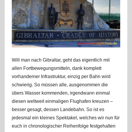
r
k
u
s
Will man nach Gibraltar, geht das eigentlich mit
allen Fortbewegungsmitteln, dank komplett
vorhanderner Infrastruktur, einzig per Bahn wird
schwierig. So müssen alle, ausgenommen die
übers Wasser kommenden, irgendwann einmal
diesen weltweit einmaligen Flughafen kreuzen –
besser gesagt, dessen Landebahn. So ist es
jedesmal ein kleines Spektakel, welches wir nun für
euch in chronologischer Reihenfolge festgehalten