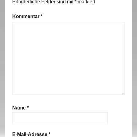
Erforderliche Felder sind mit
*
markiert
s
Kommentar
*
Name
*
E-Mail-Adresse
*