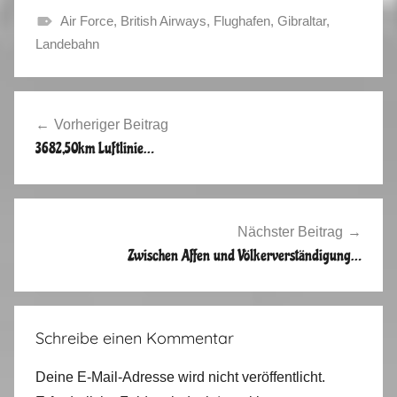
Air Force
,
British Airways
,
Flughafen
,
Gibraltar
,
H
Landebahn
e
r
Beitragsnavigation
b
Vorheriger Beitrag
s
3682,50km Luftlinie…
t
2
0
1
Nächster Beitrag
4
Zwischen Affen und Völkerverständigung…
,
V
i
Schreibe einen Kommentar
d
e
Deine E-Mail-Adresse wird nicht veröffentlicht.
o