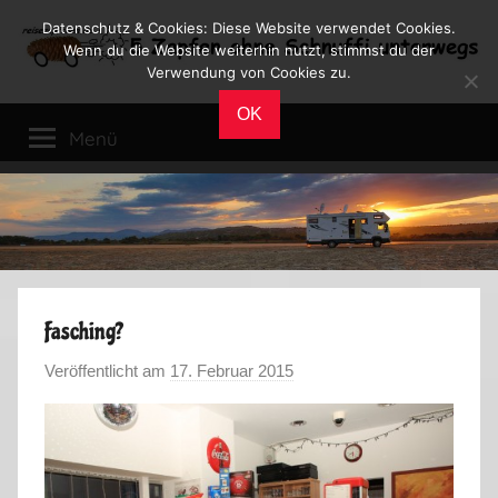
Zum
Datenschutz & Cookies: Diese Website verwendet Cookies.
Inhalt
Wenn du die Website weiterhin nutzt, stimmst du der
Verwendung von Cookies zu.
springen
Reiseblog
Reisen
OK
und
Menü
Leben
im
Wohnmobil
Fasching?
Veröffentlicht am
17. Februar 2015
v
o
n
M
a