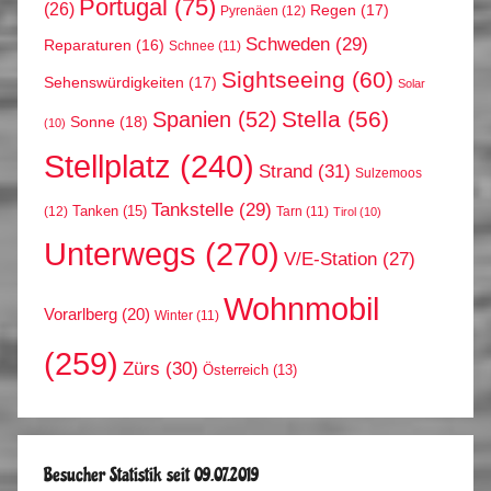
Portugal
(75)
(26)
Regen
(17)
Pyrenäen
(12)
Schweden
(29)
Reparaturen
(16)
Schnee
(11)
Sightseeing
(60)
Sehenswürdigkeiten
(17)
Solar
Stella
(56)
Spanien
(52)
Sonne
(18)
(10)
Stellplatz
(240)
Strand
(31)
Sulzemoos
Tankstelle
(29)
Tanken
(15)
(12)
Tarn
(11)
Tirol
(10)
Unterwegs
(270)
V/E-Station
(27)
Wohnmobil
Vorarlberg
(20)
Winter
(11)
(259)
Zürs
(30)
Österreich
(13)
Besucher Statistik seit 09.07.2019