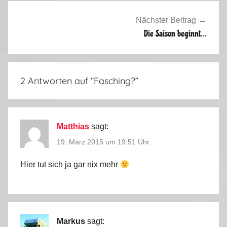
s
a
Nächster Beitrag
i
Die Saison beginnt…
s
o
n
2 Antworten auf “
Fasching?
”
2
0
1
4
Matthias
sagt:
/
19. März 2015 um 19:51 Uhr
2
0
Hier tut sich ja gar nix mehr
1
5
Markus
sagt: