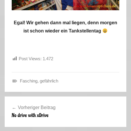
Egal! Wir gehen dann mal liegen, denn morgen
ist schon wieder ein Tankstellentag
Post Views:
1.472
Fasching
,
gefährlich
W
i
Beitragsnavigation
n
Vorheriger Beitrag
t
No drive with xDrive
e
r