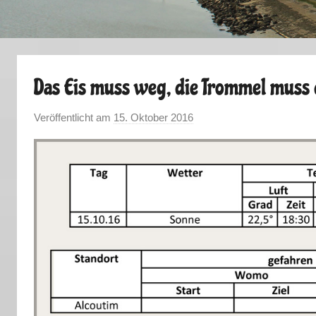
Das Eis muss weg, die Trommel muss
Veröffentlicht am
15. Oktober 2016
v
o
n
M
a
r
k
u
s