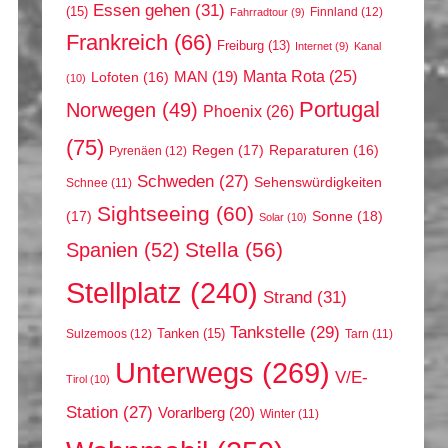
Essen gehen
(31)
(15)
Finnland
(12)
Fahrradtour
(9)
Frankreich
(66)
Freiburg
(13)
Internet
(9)
Kanal
Manta Rota
(25)
MAN
(19)
Lofoten
(16)
(10)
Portugal
Norwegen
(49)
Phoenix
(26)
(75)
Regen
(17)
Reparaturen
(16)
Pyrenäen
(12)
Schweden
(27)
Sehenswürdigkeiten
Schnee
(11)
Sightseeing
(60)
(17)
Sonne
(18)
Solar
(10)
Stella
(56)
Spanien
(52)
Stellplatz
(240)
Strand
(31)
Tankstelle
(29)
Tanken
(15)
Sulzemoos
(12)
Tarn
(11)
Unterwegs
(269)
V/E-
Tirol
(10)
Station
(27)
Vorarlberg
(20)
Winter
(11)