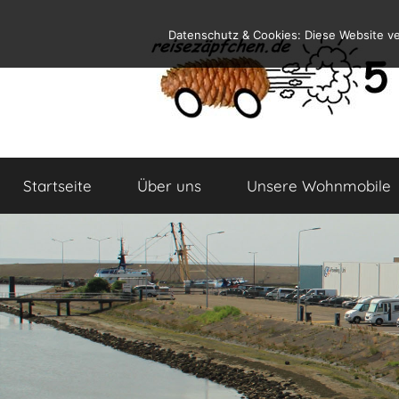
Zum
Datenschutz & Cookies: Diese Website v
Inhalt
springen
Reiseblog
Reisen
und
Startseite
Über uns
Unsere Wohnmobile
Leben
im
Wohnmobil