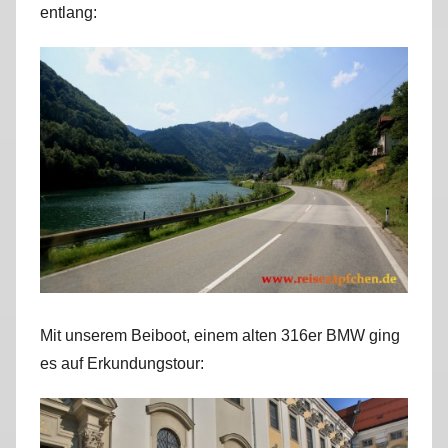
entlang:
r
k
u
s
Mit unserem Beiboot, einem alten 316er BMW ging
es auf Erkundungstour: