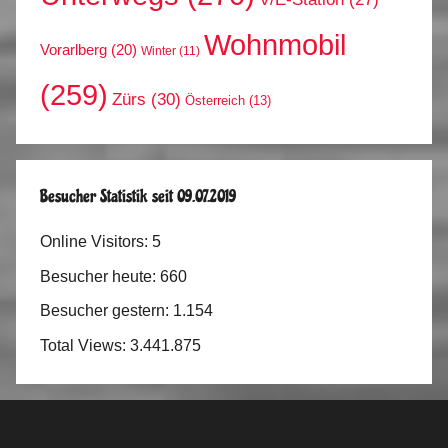
Wohnmobil
Vorarlberg
(20)
Winter
(11)
(259)
Zürs
(30)
Österreich
(13)
Besucher Statistik seit 09.07.2019
Online Visitors:
5
Besucher heute:
660
Besucher gestern:
1.154
Total Views:
3.441.875