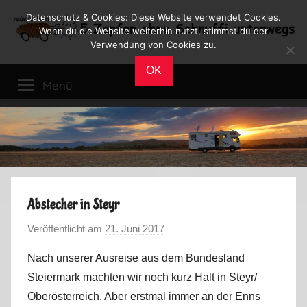
Zum
Datenschutz & Cookies: Diese Website verwendet Cookies.
Inhalt
Wenn du die Website weiterhin nutzt, stimmst du der
Verwendung von Cookies zu.
springen
Reiseblog
Reisen
OK
und
Menü
Leben
im
Wohnmobil
Abstecher in Steyr
Veröffentlicht am
21. Juni 2017
v
o
Nach unserer Ausreise aus dem Bundesland
n
Steiermark machten wir noch kurz Halt in Steyr/
M
Oberösterreich. Aber erstmal immer an der Enns
a