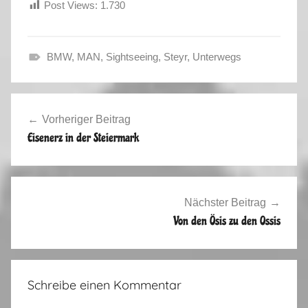
Post Views:
1.730
BMW
,
MAN
,
Sightseeing
,
Steyr
,
Unterwegs
S
o
Beitragsnavigation
m
Vorheriger Beitrag
m
Eisenerz in der Steiermark
e
r
2
0
Nächster Beitrag
1
Von den Ösis zu den Ossis
7
Schreibe einen Kommentar