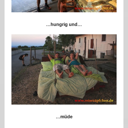
…hungrig und…
…müde