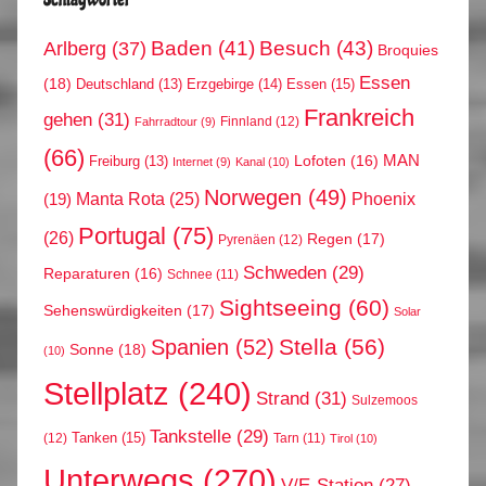
Arlberg
(37)
Baden
(41)
Besuch
(43)
Broquies
Essen
(18)
Erzgebirge
(14)
Essen
(15)
Deutschland
(13)
Frankreich
gehen
(31)
Finnland
(12)
Fahrradtour
(9)
(66)
MAN
Lofoten
(16)
Freiburg
(13)
Internet
(9)
Kanal
(10)
Norwegen
(49)
Phoenix
Manta Rota
(25)
(19)
Portugal
(75)
(26)
Regen
(17)
Pyrenäen
(12)
Schweden
(29)
Reparaturen
(16)
Schnee
(11)
Sightseeing
(60)
Sehenswürdigkeiten
(17)
Solar
Stella
(56)
Spanien
(52)
Sonne
(18)
(10)
Stellplatz
(240)
Strand
(31)
Sulzemoos
Tankstelle
(29)
Tanken
(15)
(12)
Tarn
(11)
Tirol
(10)
Unterwegs
(270)
V/E-Station
(27)