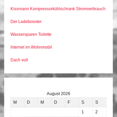
Kissmann Kompressorkühlschrank Stromverbrauch
Der Ladebooster
Wassersparen Toilette
Internet im Wohnmobil
Dach voll
August 2026
M
D
M
D
F
S
S
1
2