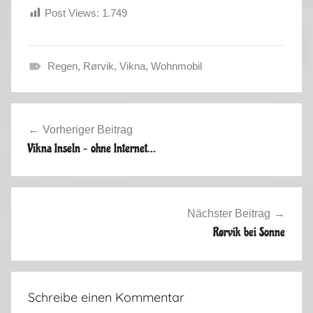
Post Views:
1.749
Regen
,
Rørvik
,
Vikna
,
Wohnmobil
S
o
Beitragsnavigation
m
Vorheriger Beitrag
m
Vikna Inseln – ohne Internet…
e
r
2
0
Nächster Beitrag
1
Rørvik bei Sonne
4
Schreibe einen Kommentar