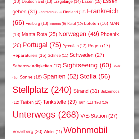
Essen
(18)
Erzgebirge
(14)
Essen
(15)
Deutschland
(13)
Frankreich
gehen
(31)
Finnland
(12)
Fahrradtour
(9)
(66)
MAN
Lofoten
(16)
Freiburg
(13)
Internet
(9)
Kanal
(10)
Norwegen
(49)
Phoenix
Manta Rota
(25)
(18)
Portugal
(75)
(26)
Regen
(17)
Pyrenäen
(12)
Schweden
(27)
Reparaturen
(16)
Schnee
(11)
Sightseeing
(60)
Sehenswürdigkeiten
(17)
Solar
Stella
(56)
Spanien
(52)
Sonne
(18)
(10)
Stellplatz
(240)
Strand
(31)
Sulzemoos
Tankstelle
(29)
Tanken
(15)
(12)
Tarn
(11)
Tirol
(10)
Unterwegs
(268)
V/E-Station
(27)
Wohnmobil
Vorarlberg
(20)
Winter
(11)