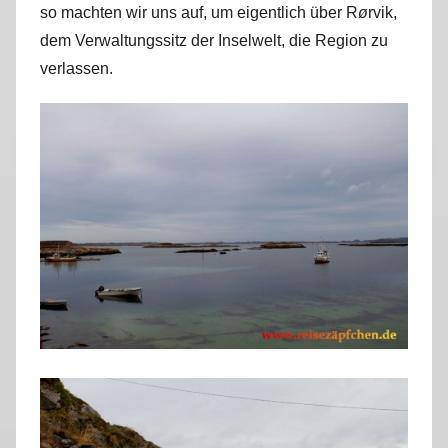
so machten wir uns auf, um eigentlich über R
ø
rvik,
r
dem Verwaltungssitz der Inselwelt, die Region zu
k
u
verlassen.
s