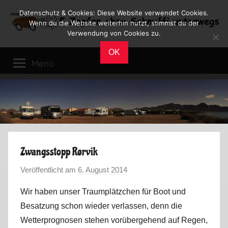
Zum
Datenschutz & Cookies: Diese Website verwendet Cookies.
Inhalt
Wenn du die Website weiterhin nutzt, stimmst du der
Verwendung von Cookies zu.
springen
Reiseblog
Reisen
OK
und
Menü
Leben
im
Wohnmobil
Zwangsstopp Rørvik
Veröffentlicht am
6. August 2014
v
o
Wir haben unser Traumplätzchen für Boot und
n
Besatzung schon wieder verlassen, denn die
M
Wetterprognosen stehen vorübergehend auf Regen,
a