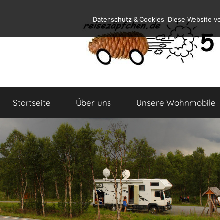
Zum
Datenschutz & Cookies: Diese Website v
Inhalt
springen
Reiseblog
Reisen
und
Startseite
Über uns
Unsere Wohnmobile
Leben
im
Wohnmobil