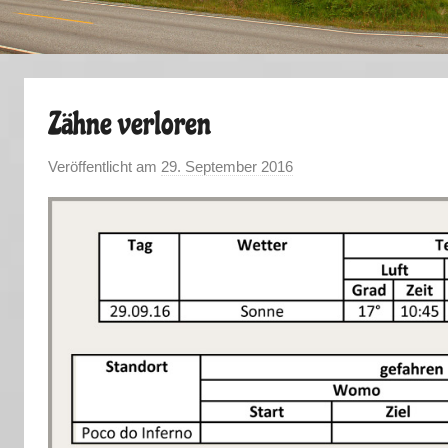
Zähne verloren
Veröffentlicht am
29. September 2016
v
o
n
M
a
r
k
u
s