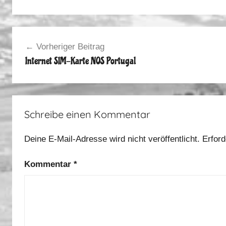
F
r
Beitragsnavigation
a
Vorheriger Beitrag
n
Internet SIM-Karte NOS Portugal
c
e
,
S
Schreibe einen Kommentar
p
a
Deine E-Mail-Adresse wird nicht veröffentlicht.
Erford
i
n
Kommentar
*
,
P
o
r
t