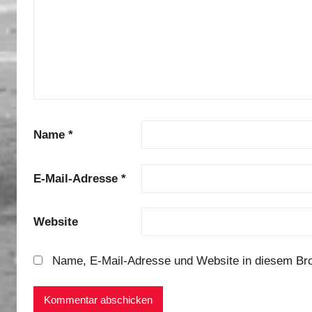
u
g
a
l
2
0
1
Name
*
6
E-Mail-Adresse
*
Website
Name, E-Mail-Adresse und Website in diesem Br