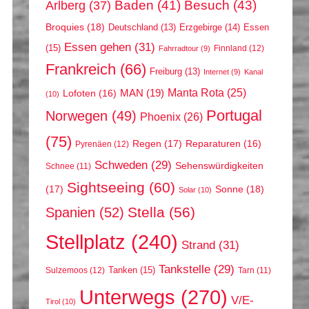
Arlberg
(37)
Baden
(41)
Besuch
(43)
Broquies
(18)
Erzgebirge
(14)
Essen
Deutschland
(13)
Essen gehen
(31)
(15)
Finnland
(12)
Fahrradtour
(9)
Frankreich
(66)
Freiburg
(13)
Internet
(9)
Kanal
Manta Rota
(25)
MAN
(19)
Lofoten
(16)
(10)
Portugal
Norwegen
(49)
Phoenix
(26)
(75)
Regen
(17)
Reparaturen
(16)
Pyrenäen
(12)
Schweden
(29)
Sehenswürdigkeiten
Schnee
(11)
Sightseeing
(60)
(17)
Sonne
(18)
Solar
(10)
Stella
(56)
Spanien
(52)
Stellplatz
(240)
Strand
(31)
Tankstelle
(29)
Tanken
(15)
Sulzemoos
(12)
Tarn
(11)
Unterwegs
(270)
V/E-
Tirol
(10)