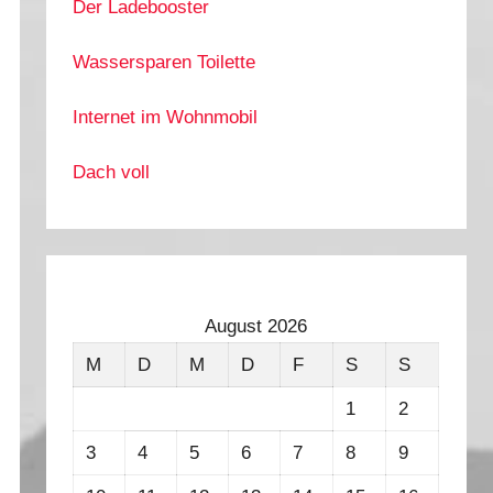
Der Ladebooster
Wassersparen Toilette
Internet im Wohnmobil
Dach voll
August 2026
M
D
M
D
F
S
S
1
2
3
4
5
6
7
8
9