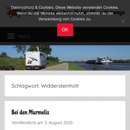
Zum
Datenschutz & Cookies: Diese Website verwendet Cookies.
Inhalt
Wenn du die Website weiterhin nutzt, stimmst du der
Verwendung von Cookies zu.
springen
Reiseblog
Reisen
OK
und
Menü
Leben
im
Wohnmobil
Schlagwort:
Widdersteinhütt
Bei den Murmelis
Veröffentlicht am
3. August 2016
v