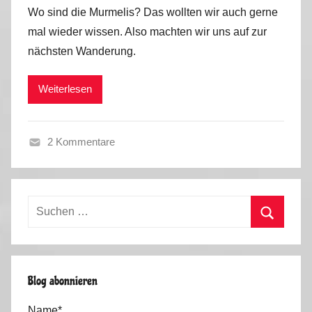
o
Wo sind die Murmelis? Das wollten wir auch gerne
n
mal wieder wissen. Also machten wir uns auf zur
M
nächsten Wanderung.
a
r
Weiterlesen
k
u
s
2 Kommentare
S
o
m
Suchen
m
nach:
e
Suchen
r
2
Blog abonnieren
0
1
Name*