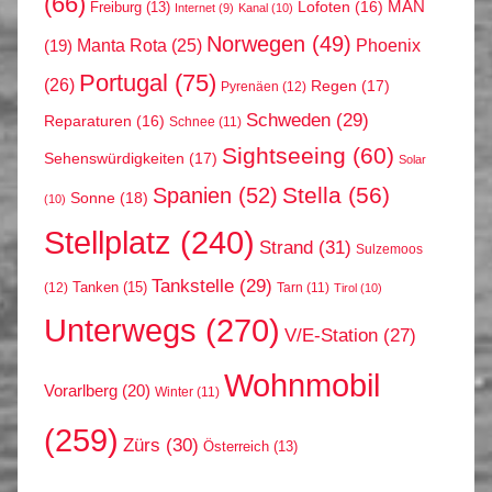
(66)
MAN
Lofoten
(16)
Freiburg
(13)
Internet
(9)
Kanal
(10)
Norwegen
(49)
Phoenix
Manta Rota
(25)
(19)
Portugal
(75)
(26)
Regen
(17)
Pyrenäen
(12)
Schweden
(29)
Reparaturen
(16)
Schnee
(11)
Sightseeing
(60)
Sehenswürdigkeiten
(17)
Solar
Stella
(56)
Spanien
(52)
Sonne
(18)
(10)
Stellplatz
(240)
Strand
(31)
Sulzemoos
Tankstelle
(29)
Tanken
(15)
(12)
Tarn
(11)
Tirol
(10)
Unterwegs
(270)
V/E-Station
(27)
Wohnmobil
Vorarlberg
(20)
Winter
(11)
(259)
Zürs
(30)
Österreich
(13)