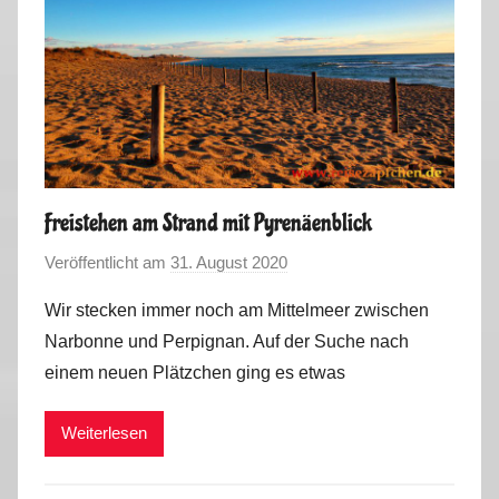
Freistehen am Strand mit Pyrenäenblick
Veröffentlicht am
31. August 2020
v
o
Wir stecken immer noch am Mittelmeer zwischen
n
Narbonne und Perpignan. Auf der Suche nach
M
einem neuen Plätzchen ging es etwas
a
r
Weiterlesen
k
u
s