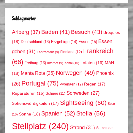
Schlagwörter
Arlberg
(37)
Baden
(41)
Besuch
(43)
Broquies
Essen
(18)
Erzgebirge
(14)
Essen
(15)
Deutschland
(13)
Frankreich
gehen
(31)
Finnland
(12)
Fahrradtour
(9)
(66)
MAN
Lofoten
(16)
Freiburg
(13)
Internet
(9)
Kanal
(10)
Norwegen
(49)
Phoenix
Manta Rota
(25)
(18)
Portugal
(75)
(26)
Regen
(17)
Pyrenäen
(12)
Schweden
(27)
Reparaturen
(16)
Schnee
(11)
Sightseeing
(60)
Sehenswürdigkeiten
(17)
Solar
Stella
(56)
Spanien
(52)
Sonne
(18)
(10)
Stellplatz
(240)
Strand
(31)
Sulzemoos