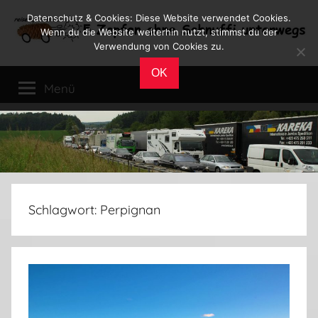
Zum
Datenschutz & Cookies: Diese Website verwendet Cookies.
Inhalt
Wenn du die Website weiterhin nutzt, stimmst du der
Verwendung von Cookies zu.
springen
Reiseblog
Reisen
OK
und
Menü
Leben
im
Wohnmobil
Schlagwort:
Perpignan