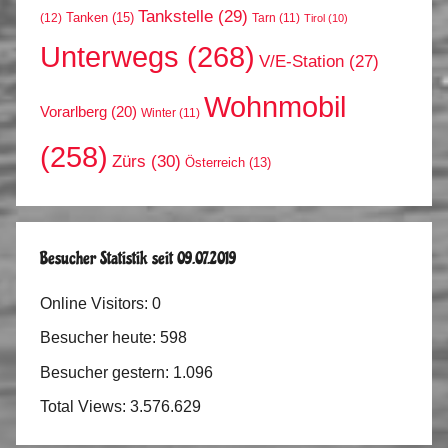
Tankstelle
(29)
Tanken
(15)
(12)
Tarn
(11)
Tirol
(10)
Unterwegs
(268)
V/E-Station
(27)
Wohnmobil
Vorarlberg
(20)
Winter
(11)
(258)
Zürs
(30)
Österreich
(13)
Besucher Statistik seit 09.07.2019
Online Visitors:
0
Besucher heute:
598
Besucher gestern:
1.096
Total Views:
3.576.629