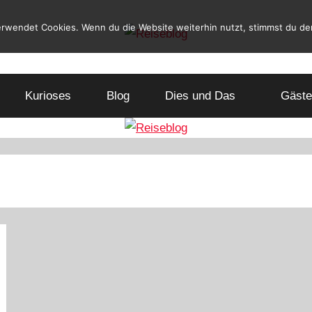
erwendet Cookies. Wenn du die Website weiterhin nutzt, stimmst du d
Reiseblog
Reisen
und
Kurioses
Blog
Leben
Dies und Das
Gäste
im
Wohnmobil