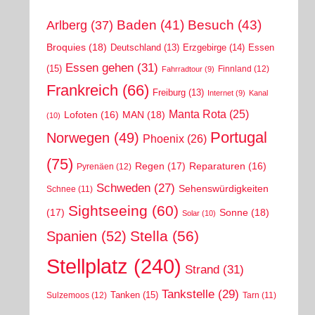
Arlberg
(37)
Baden
(41)
Besuch
(43)
Broquies
(18)
Erzgebirge
(14)
Essen
Deutschland
(13)
Essen gehen
(31)
(15)
Finnland
(12)
Fahrradtour
(9)
Frankreich
(66)
Freiburg
(13)
Internet
(9)
Kanal
Manta Rota
(25)
MAN
(18)
Lofoten
(16)
(10)
Portugal
Norwegen
(49)
Phoenix
(26)
(75)
Regen
(17)
Reparaturen
(16)
Pyrenäen
(12)
Schweden
(27)
Sehenswürdigkeiten
Schnee
(11)
Sightseeing
(60)
(17)
Sonne
(18)
Solar
(10)
Stella
(56)
Spanien
(52)
Stellplatz
(240)
Strand
(31)
Tankstelle
(29)
Tanken
(15)
Sulzemoos
(12)
Tarn
(11)