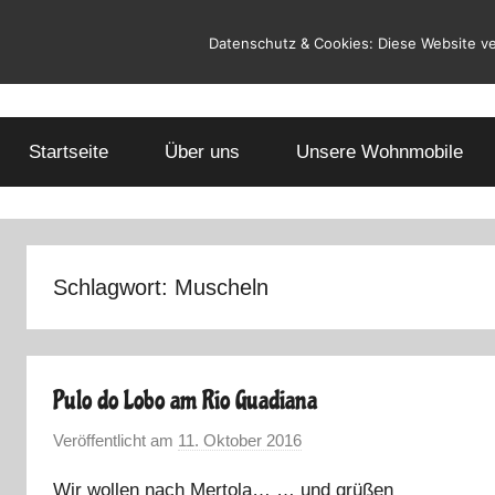
Zum
Datenschutz & Cookies: Diese Website v
Inhalt
springen
Startseite
Über uns
Unsere Wohnmobile
Schlagwort:
Muscheln
Pulo do Lobo am Rio Guadiana
Veröffentlicht am
11. Oktober 2016
v
o
Wir wollen nach Mertola… … und grüßen