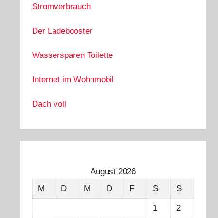
Stromverbrauch
Der Ladebooster
Wassersparen Toilette
Internet im Wohnmobil
Dach voll
August 2026
M
D
M
D
F
S
S
1
2