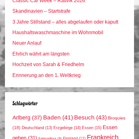
Classic Car Week – Rättvik 2026
Skandinavien – Startstrafe
3 Jahre Stillstand – alles abgelaufen oder kaputt
Haushaltswaschmaschine im Wohnmobil
Neuer Anlauf
Ehrlich währt am längsten
Hochzeit von Sarah & Friedhelm
Erinnerung an den 1. Weltkrieg
Schlagwörter
Arlberg
(37)
Baden
(41)
Besuch
(43)
Broquies
Essen
(18)
Erzgebirge
(14)
Essen
(15)
Deutschland
(13)
Frankreich
gehen
(31)
Finnland
(12)
Fahrradtour
(9)