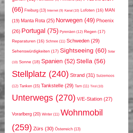
(66)
MAN
Lofoten
(16)
Freiburg
(13)
Internet
(9)
Kanal
(10)
Norwegen
(49)
Phoenix
Manta Rota
(25)
(19)
Portugal
(75)
(26)
Regen
(17)
Pyrenäen
(12)
Schweden
(29)
Reparaturen
(16)
Schnee
(11)
Sightseeing
(60)
Sehenswürdigkeiten
(17)
Solar
Stella
(56)
Spanien
(52)
Sonne
(18)
(10)
Stellplatz
(240)
Strand
(31)
Sulzemoos
Tankstelle
(29)
Tanken
(15)
(12)
Tarn
(11)
Tirol
(10)
Unterwegs
(270)
V/E-Station
(27)
Wohnmobil
Vorarlberg
(20)
Winter
(11)
(259)
Zürs
(30)
Österreich
(13)