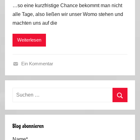
o
…so eine kurzfristige Chance bekommt man nicht
n
alle Tage, also ließen wir unser Womo stehen und
M
machten uns auf die
a
r
Weiterlesen
k
u
s
Ein Kommentar
K
u
r
Suchen
i
nach:
o
Suchen
s
e
Blog abonnieren
s
,
Name*