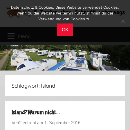
Zum
Datenschutz & Cookies: Diese Website verwendet Cookies.
Inhalt
Wenn du die Website weiterhin nutzt, stimmst du der
Verwendung von Cookies zu.
springen
Reiseblog
Reisen
OK
und
Menü
Leben
im
Wohnmobil
Schlagwort:
Island
Island? Warum nicht…
Veröffentlicht am
1. September 2016
v