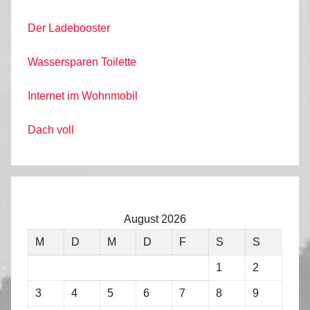
Der Ladebooster
Wassersparen Toilette
Internet im Wohnmobil
Dach voll
August 2026
M
D
M
D
F
S
S
1
2
3
4
5
6
7
8
9