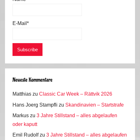
S
o
m
E-Mail*
m
e
r
2
0
1
6
Neueste Kommentare
Matthias
zu
Classic Car Week – Rättvik 2026
Hans Joerg Stampfli
zu
Skandinavien – Startstrafe
Markus
zu
3 Jahre Stillstand – alles abgelaufen
oder kaputt
Emil Rudolf
zu
3 Jahre Stillstand – alles abgelaufen