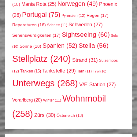
Norwegen
(49)
Phoenix
Manta Rota
(25)
(18)
Portugal
(75)
(26)
Regen
(17)
Pyrenäen
(12)
Schweden
(27)
Reparaturen
(16)
Schnee
(11)
Sightseeing
(60)
Sehenswürdigkeiten
(17)
Solar
Stella
(56)
Spanien
(52)
Sonne
(18)
(10)
Stellplatz
(240)
Strand
(31)
Sulzemoos
Tankstelle
(29)
Tanken
(15)
(12)
Tarn
(11)
Tirol
(10)
Unterwegs
(268)
V/E-Station
(27)
Wohnmobil
Vorarlberg
(20)
Winter
(11)
(258)
Zürs
(30)
Österreich
(13)