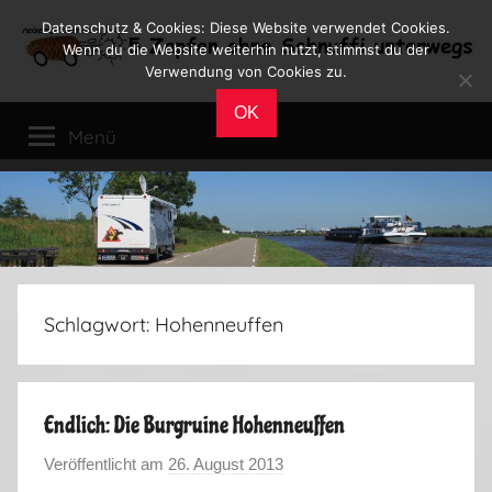
Zum
Datenschutz & Cookies: Diese Website verwendet Cookies.
Inhalt
Wenn du die Website weiterhin nutzt, stimmst du der
Verwendung von Cookies zu.
springen
Reiseblog
Reisen
OK
und
Menü
Leben
im
Wohnmobil
Schlagwort:
Hohenneuffen
Endlich: Die Burgruine Hohenneuffen
Veröffentlicht am
26. August 2013
v