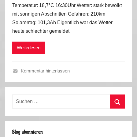
o
Temperatur: 18,7°C 16:30Uhr Wetter: stark bewölkt
n
mit sonnigen Abschnitten Gefahren: 210km
M
Solarerrag: 101,3Ah Eigentlich war das Wetter
a
heute schlechter gemeldet
r
k
Weiterlesen
u
s
Kommentar hinterlassen
S
o
m
Suchen
m
nach:
e
Suchen
r
2
Blog abonnieren
0