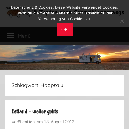
Zum
Datenschutz & Cookies: Diese Website verwendet Cookies.
Inhalt
Wenn du die Website weiterhin nutzt, stimmst du der
Verwendung von Cookies zu.
springen
Reiseblog
Reisen
OK
und
Menü
Leben
im
Wohnmobil
Schlagwort:
Haapsalu
Estland – weiter gehts
Veröffentlicht am
18. August 2012
v