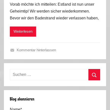
o
Vorab möchte ich mitteilen: Estland ist nun unser
n
Geheimtip! Wir werden sicher wiederkommen.
M
Bevor wir den Badestrand wieder verlassen haben,
a
r
Weiterlesen
k
u
s
Kommentar hinterlassen
S
o
m
Suchen
m
nach:
e
Suchen
r
u
Blog abonnieren
r
l
Name*