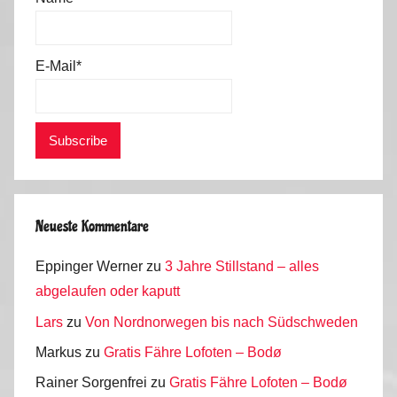
a
u
b
E-Mail*
2
0
1
2
Neueste Kommentare
Eppinger Werner
zu
3 Jahre Stillstand – alles
abgelaufen oder kaputt
Lars
zu
Von Nordnorwegen bis nach Südschweden
Markus
zu
Gratis Fähre Lofoten – Bodø
Rainer Sorgenfrei
zu
Gratis Fähre Lofoten – Bodø