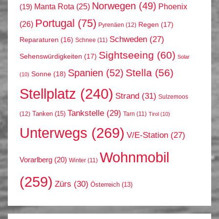
Norwegen
(49)
Phoenix
Manta Rota
(25)
(19)
Portugal
(75)
(26)
Regen
(17)
Pyrenäen
(12)
Schweden
(27)
Reparaturen
(16)
Schnee
(11)
Sightseeing
(60)
Sehenswürdigkeiten
(17)
Solar
Stella
(56)
Spanien
(52)
Sonne
(18)
(10)
Stellplatz
(240)
Strand
(31)
Sulzemoos
Tankstelle
(29)
Tanken
(15)
(12)
Tarn
(11)
Tirol
(10)
Unterwegs
(269)
V/E-Station
(27)
Wohnmobil
Vorarlberg
(20)
Winter
(11)
(259)
Zürs
(30)
Österreich
(13)