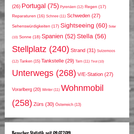
Portugal
(75)
(26)
Regen
(17)
Pyrenäen
(12)
Schweden
(27)
Reparaturen
(16)
Schnee
(11)
Sightseeing
(60)
Sehenswürdigkeiten
(17)
Solar
Stella
(56)
Spanien
(52)
Sonne
(18)
(10)
Stellplatz
(240)
Strand
(31)
Sulzemoos
Tankstelle
(29)
Tanken
(15)
(12)
Tarn
(11)
Tirol
(10)
Unterwegs
(268)
V/E-Station
(27)
Wohnmobil
Vorarlberg
(20)
Winter
(11)
(258)
Zürs
(30)
Österreich
(13)
Besucher Statistik seit 09.07.2019