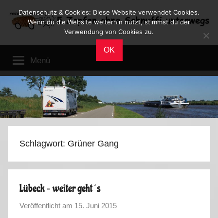
Zum
Datenschutz & Cookies: Diese Website verwendet Cookies.
Inhalt
Wenn du die Website weiterhin nutzt, stimmst du der
Verwendung von Cookies zu.
springen
Reiseblog
Reisen
OK
und
Menü
Leben
im
Wohnmobil
Schlagwort:
Grüner Gang
Lübeck – weiter geht´s
Veröffentlicht am
15. Juni 2015
v