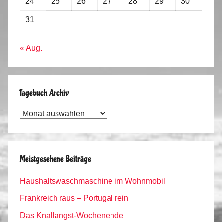
24
25
26
27
28
29
30
31
« Aug.
Tagebuch Archiv
Tagebuch
Archiv
Meistgesehene Beiträge
Haushaltswaschmaschine im Wohnmobil
Frankreich raus – Portugal rein
Das Knallangst-Wochenende