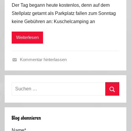
o
Der Tag begann heute kostenlos, denn auf dem
n
Stellplatz getarnt als Parkplatz fallen zum Sonntag
M
keine Gebühren an: Kuschelcamping an
a
r
Weiterlesen
k
u
s
Kommentar hinterlassen
S
o
m
Suchen
m
nach:
e
Suchen
r
2
Blog abonnieren
0
1
Name*