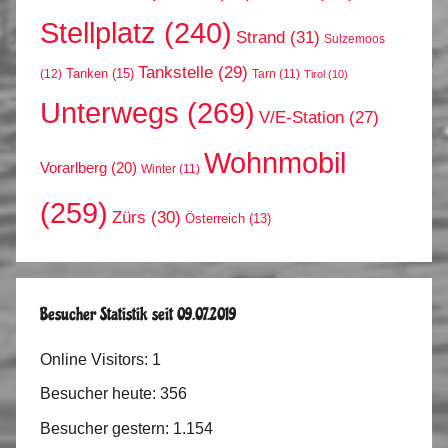
Stellplatz
(240)
Strand
(31)
Sulzemoos
Tankstelle
(29)
Tanken
(15)
(12)
Tarn
(11)
Tirol
(10)
Unterwegs
(269)
V/E-Station
(27)
Wohnmobil
Vorarlberg
(20)
Winter
(11)
(259)
Zürs
(30)
Österreich
(13)
Besucher Statistik seit 09.07.2019
Online Visitors:
1
Besucher heute:
356
Besucher gestern:
1.154