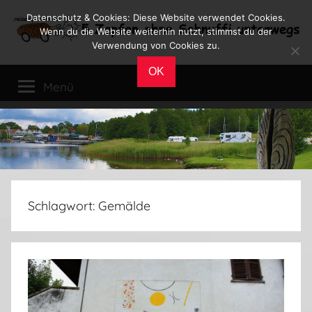
Zum
Datenschutz & Cookies: Diese Website verwendet Cookies.
Inhalt
Wenn du die Website weiterhin nutzt, stimmst du der
Verwendung von Cookies zu.
springen
Reiseblog
Reisen
OK
und
Menü
Leben
im
Wohnmobil
Schlagwort:
Gemälde