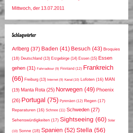
Mittwoch, der 13.07.2011
Schlagwörter
Arlberg
(37)
Baden
(41)
Besuch
(43)
Broquies
Essen
(18)
Erzgebirge
(14)
Essen
(15)
Deutschland
(13)
Frankreich
gehen
(31)
Finnland
(12)
Fahrradtour
(9)
(66)
MAN
Lofoten
(16)
Freiburg
(13)
Internet
(9)
Kanal
(10)
Norwegen
(49)
Phoenix
Manta Rota
(25)
(19)
Portugal
(75)
(26)
Regen
(17)
Pyrenäen
(12)
Schweden
(27)
Reparaturen
(16)
Schnee
(11)
Sightseeing
(60)
Sehenswürdigkeiten
(17)
Solar
Stella
(56)
Spanien
(52)
Sonne
(18)
(10)