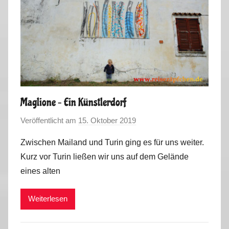
Maglione – Ein Künstlerdorf
Veröffentlicht am
15. Oktober 2019
v
o
Zwischen Mailand und Turin ging es für uns weiter.
n
Kurz vor Turin ließen wir uns auf dem Gelände
M
eines alten
a
r
Weiterlesen
k
u
s