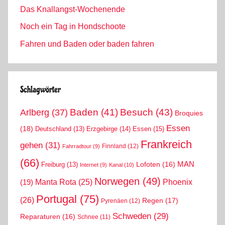
Das Knallangst-Wochenende
Noch ein Tag in Hondschoote
Fahren und Baden oder baden fahren
Schlagwörter
Arlberg
(37)
Baden
(41)
Besuch
(43)
Broquies
Essen
(18)
Erzgebirge
(14)
Essen
(15)
Deutschland
(13)
Frankreich
gehen
(31)
Finnland
(12)
Fahrradtour
(9)
(66)
MAN
Lofoten
(16)
Freiburg
(13)
Internet
(9)
Kanal
(10)
Norwegen
(49)
Phoenix
Manta Rota
(25)
(19)
Portugal
(75)
(26)
Regen
(17)
Pyrenäen
(12)
Schweden
(29)
Reparaturen
(16)
Schnee
(11)