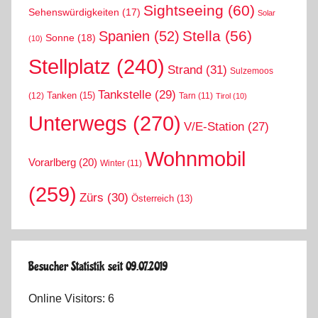
Sightseeing
(60)
Sehenswürdigkeiten
(17)
Solar
Stella
(56)
Spanien
(52)
Sonne
(18)
(10)
Stellplatz
(240)
Strand
(31)
Sulzemoos
Tankstelle
(29)
Tanken
(15)
(12)
Tarn
(11)
Tirol
(10)
Unterwegs
(270)
V/E-Station
(27)
Wohnmobil
Vorarlberg
(20)
Winter
(11)
(259)
Zürs
(30)
Österreich
(13)
Besucher Statistik seit 09.07.2019
Online Visitors:
6