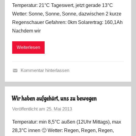
o
Temperatur: 21°C Tageswert, jetzt gerade 13°C
n
Wetter: Sonne, Sonne, Sonne, dazwischen 2 kurze
M
Regenschauer Gefahren: 0km Solarertrag: 160,1Ah
a
Nachdem wir
r
k
Weiterlesen
u
s
Kommentar hinterlassen
F
r
ü
Wir haben aufgehört, uns zu bewegen
h
Veröffentlicht am
25. Mai 2013
v
l
o
i
Temperatur: min 8,5°C außen (12Uhr Mittags), max
n
n
28,3°C innen 🙂 Wetter: Regen, Regen, Regen,
M
g