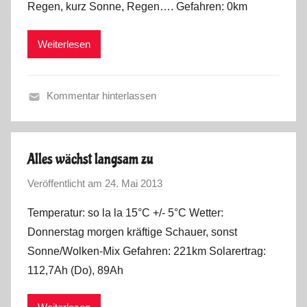
Regen, kurz Sonne, Regen…. Gefahren: 0km
a
2
r
0
Weiterlesen
k
1
u
3
s
Kommentar hinterlassen
F
r
ü
Alles wächst langsam zu
h
Veröffentlicht am
24. Mai 2013
v
l
o
i
Temperatur: so la la 15°C +/- 5°C Wetter:
n
n
Donnerstag morgen kräftige Schauer, sonst
M
g
Sonne/Wolken-Mix Gefahren: 221km Solarertrag:
a
2
112,7Ah (Do), 89Ah
r
0
k
1