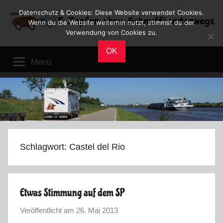
Zum
Datenschutz & Cookies: Diese Website verwendet Cookies.
Inhalt
Wenn du die Website weiterhin nutzt, stimmst du der
Verwendung von Cookies zu.
springen
Reiseblog
Reisen
OK
und
Menü
Leben
im
Wohnmobil
Schlagwort:
Castel del Rio
Etwas Stimmung auf dem SP
Veröffentlicht am
26. Mai 2013
v