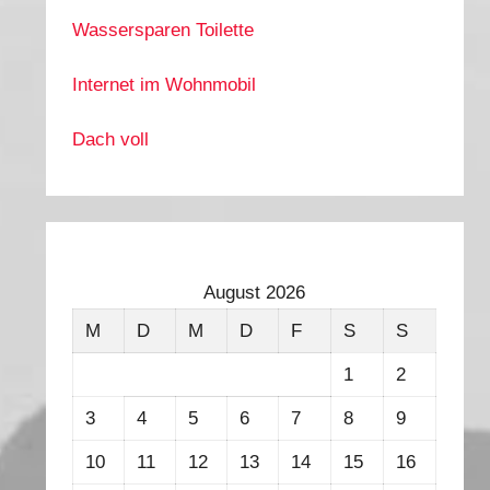
Wassersparen Toilette
Internet im Wohnmobil
Dach voll
August 2026
M
D
M
D
F
S
S
1
2
3
4
5
6
7
8
9
10
11
12
13
14
15
16