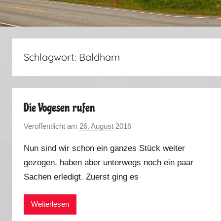
Schlagwort:
Baldham
Die Vogesen rufen
Veröffentlicht am
26. August 2016
v
o
Nun sind wir schon ein ganzes Stück weiter
n
gezogen, haben aber unterwegs noch ein paar
M
Sachen erledigt. Zuerst ging es
a
r
k
Weiterlesen
u