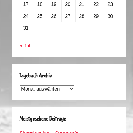
17
18
19
20
21
22
23
24
25
26
27
28
29
30
31
« Juli
Tagebuch Archiv
Tagebuch
Archiv
Meistgesehene Beiträge