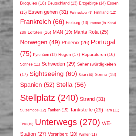
Broquies
(18)
Erzgebirge
(14)
Essen
Deutschland
(13)
Essen gehen
(31)
(15)
Finnland
(12)
Fahrradtour
(9)
Frankreich
(66)
Freiburg
(13)
Internet
(9)
Kanal
Manta Rota
(25)
MAN
(19)
Lofoten
(16)
(10)
Portugal
Norwegen
(49)
Phoenix
(26)
(75)
Regen
(17)
Reparaturen
(16)
Pyrenäen
(12)
Schweden
(29)
Sehenswürdigkeiten
Schnee
(11)
Sightseeing
(60)
(17)
Sonne
(18)
Solar
(10)
Stella
(56)
Spanien
(52)
Stellplatz
(240)
Strand
(31)
Tankstelle
(29)
Tanken
(15)
Sulzemoos
(12)
Tarn
(11)
Unterwegs
(270)
V/E-
Tirol
(10)
Station
(27)
Vorarlberg
(20)
Winter
(11)