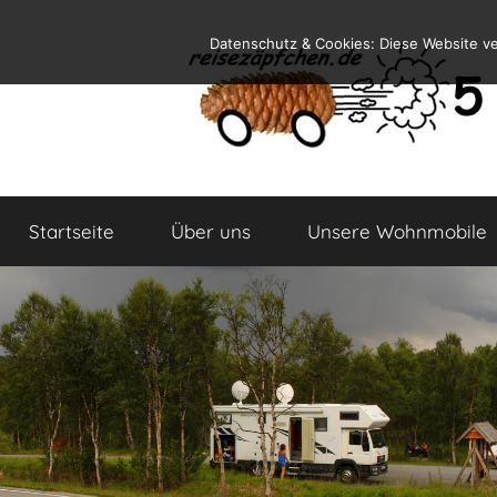
Zum
Datenschutz & Cookies: Diese Website v
Inhalt
springen
Reiseblog
Reisen
und
Startseite
Über uns
Unsere Wohnmobile
Leben
im
Wohnmobil