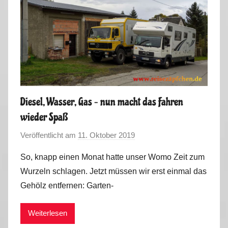
Diesel, Wasser, Gas – nun macht das Fahren
wieder Spaß
Veröffentlicht am
11. Oktober 2019
v
o
So, knapp einen Monat hatte unser Womo Zeit zum
n
Wurzeln schlagen. Jetzt müssen wir erst einmal das
M
Gehölz entfernen: Garten-
a
r
Weiterlesen
k
u