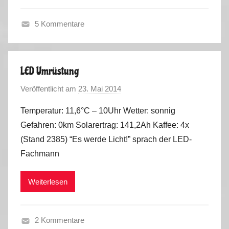
s
5 Kommentare
H
e
r
LED Umrüstung
b
Veröffentlicht am
23. Mai 2014
v
s
o
t
Temperatur: 11,6°C – 10Uhr Wetter: sonnig
n
t
Gefahren: 0km Solarertrag: 141,2Ah Kaffee: 4x
M
o
(Stand 2385) “Es werde Licht!” sprach der LED-
a
u
Fachmann
r
r
k
2
Weiterlesen
u
0
s
1
9
2 Kommentare