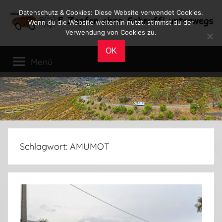
Zum
Datenschutz & Cookies: Diese Website verwendet Cookies.
Inhalt
Wenn du die Website weiterhin nutzt, stimmst du der
Verwendung von Cookies zu.
springen
Reiseblog
Reisen
OK
und
Menü
Leben
im
Wohnmobil
Schlagwort:
AMUMOT