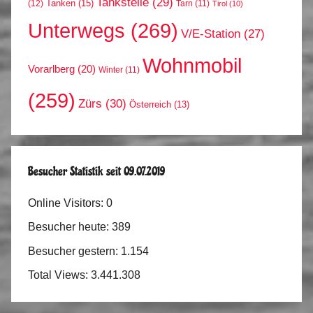
Tankstelle
(29)
Tanken
(15)
(12)
Tarn
(11)
Tirol
(10)
Unterwegs
(269)
V/E-Station
(27)
Wohnmobil
Vorarlberg
(20)
Winter
(11)
(259)
Zürs
(30)
Österreich
(13)
Besucher Statistik seit 09.07.2019
Online Visitors:
0
Besucher heute:
389
Besucher gestern:
1.154
Total Views:
3.441.308