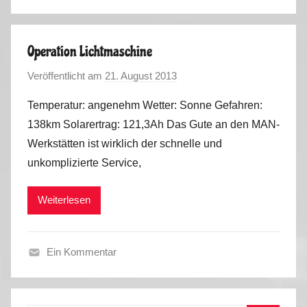
F
r
ü
Operation Lichtmaschine
h
Veröffentlicht am
21. August 2013
v
l
o
i
Temperatur: angenehm Wetter: Sonne Gefahren:
n
n
138km Solarertrag: 121,3Ah Das Gute an den MAN-
M
g
Werkstätten ist wirklich der schnelle und
a
2
unkomplizierte Service,
r
0
k
1
Weiterlesen
u
4
s
,
T
Ein Kommentar
e
S
c
o
h
m