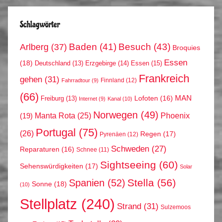
Schlagwörter
Arlberg
(37)
Baden
(41)
Besuch
(43)
Broquies
Essen
(18)
Erzgebirge
(14)
Essen
(15)
Deutschland
(13)
Frankreich
gehen
(31)
Finnland
(12)
Fahrradtour
(9)
(66)
MAN
Lofoten
(16)
Freiburg
(13)
Internet
(9)
Kanal
(10)
Norwegen
(49)
Phoenix
Manta Rota
(25)
(19)
Portugal
(75)
(26)
Regen
(17)
Pyrenäen
(12)
Schweden
(27)
Reparaturen
(16)
Schnee
(11)
Sightseeing
(60)
Sehenswürdigkeiten
(17)
Solar
Stella
(56)
Spanien
(52)
Sonne
(18)
(10)
Stellplatz
(240)
Strand
(31)
Sulzemoos