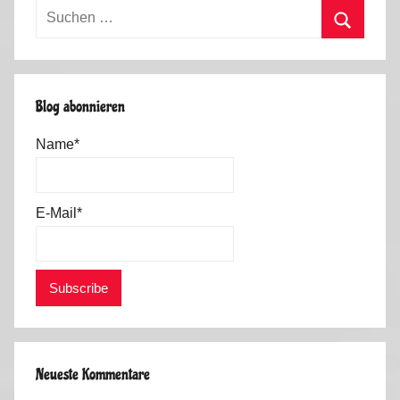
n
Suchen
m
i
nach:
e
k
Suchen
r
2
Blog abonnieren
0
1
Name*
3
E-Mail*
Neueste Kommentare