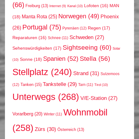
(66)
MAN
Lofoten
(16)
Freiburg
(13)
Internet
(9)
Kanal
(10)
Norwegen
(49)
Phoenix
Manta Rota
(25)
(18)
Portugal
(75)
(26)
Regen
(17)
Pyrenäen
(12)
Schweden
(27)
Reparaturen
(16)
Schnee
(11)
Sightseeing
(60)
Sehenswürdigkeiten
(17)
Solar
Stella
(56)
Spanien
(52)
Sonne
(18)
(10)
Stellplatz
(240)
Strand
(31)
Sulzemoos
Tankstelle
(29)
Tanken
(15)
(12)
Tarn
(11)
Tirol
(10)
Unterwegs
(268)
V/E-Station
(27)
Wohnmobil
Vorarlberg
(20)
Winter
(11)
(258)
Zürs
(30)
Österreich
(13)