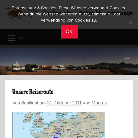
Zum
Datenschutz & Cookies: Diese Website verwendet Cookies.
Inhalt
Wenn du die Website weiterhin nutzt, stimmst du der
Verwendung von Cookies zu.
springen
Reiseblog
Reisen
OK
und
Menü
Leben
im
Wohnmobil
Unsere Reiseroute
Veröffentlicht am
31. Oktober 2011
von
Markus