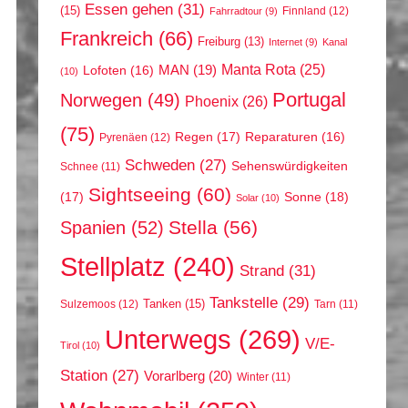
Essen gehen
(31)
(15)
Finnland
(12)
Fahrradtour
(9)
Frankreich
(66)
Freiburg
(13)
Internet
(9)
Kanal
Manta Rota
(25)
MAN
(19)
Lofoten
(16)
(10)
Portugal
Norwegen
(49)
Phoenix
(26)
(75)
Regen
(17)
Reparaturen
(16)
Pyrenäen
(12)
Schweden
(27)
Sehenswürdigkeiten
Schnee
(11)
Sightseeing
(60)
(17)
Sonne
(18)
Solar
(10)
Stella
(56)
Spanien
(52)
Stellplatz
(240)
Strand
(31)
Tankstelle
(29)
Tanken
(15)
Sulzemoos
(12)
Tarn
(11)
Unterwegs
(269)
V/E-
Tirol
(10)
Station
(27)
Vorarlberg
(20)
Winter
(11)