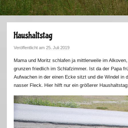
Haushaltstag
Veröffentlicht am
25. Juli 2019
v
o
Mama und Moritz schlafen ja mittlerweile im Alkoven
n
grunzen friedlich im Schlafzimmer. Ist da der Papa 
M
Aufwachen in der einen Ecke sitzt und die Windel in d
a
r
nasser Fleck. Hier hilft nur ein größerer Haushaltstag
k
u
s