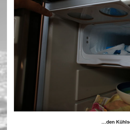
…den Kühls