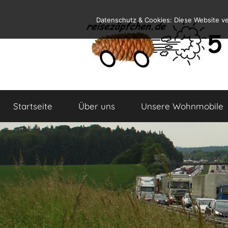
Zum
Datenschutz & Cookies: Diese Website v
Inhalt
springen
Reiseblog
Reisen
und
Startseite
Über uns
Unsere Wohnmobile
Leben
im
Wohnmobil