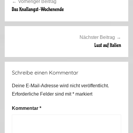
Vorheriger Beitrag
m
Das Knallangst-Wochenende
e
r
2
0
Nächster Beitrag
1
Lust auf Italien
3
Schreibe einen Kommentar
Deine E-Mail-Adresse wird nicht veröffentlicht.
Erforderliche Felder sind mit
*
markiert
Kommentar
*