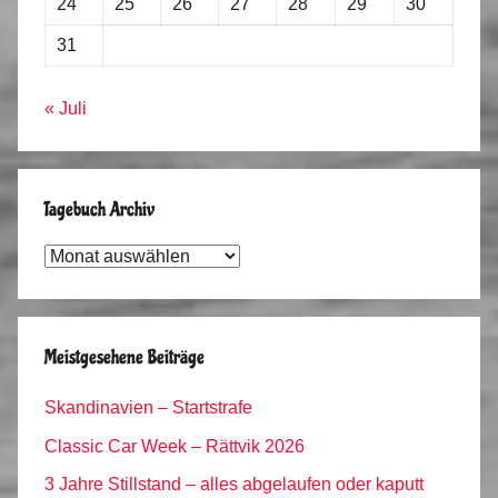
24
25
26
27
28
29
30
31
« Juli
Tagebuch Archiv
Tagebuch
Archiv
Meistgesehene Beiträge
Skandinavien – Startstrafe
Classic Car Week – Rättvik 2026
3 Jahre Stillstand – alles abgelaufen oder kaputt