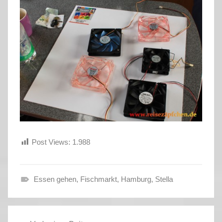
Post Views:
1.988
Essen gehen
,
Fischmarkt
,
Hamburg
,
Stella
S
o
Beitragsnavigation
m