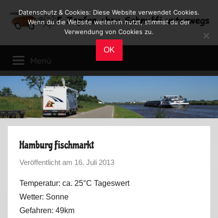
Zum
Datenschutz & Cookies: Diese Website verwendet Cookies.
Inhalt
Wenn du die Website weiterhin nutzt, stimmst du der
Verwendung von Cookies zu.
springen
Reiseblog
Reisen
OK
und
Menü
Leben
im
Wohnmobil
Hamburg Fischmarkt
Veröffentlicht am
16. Juli 2013
v
o
Temperatur: ca. 25°C Tageswert
n
Wetter: Sonne
M
Gefahren: 49km
a