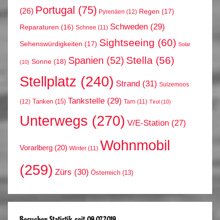
Portugal
(75)
(26)
Regen
(17)
Pyrenäen
(12)
Schweden
(29)
Reparaturen
(16)
Schnee
(11)
Sightseeing
(60)
Sehenswürdigkeiten
(17)
Solar
Stella
(56)
Spanien
(52)
Sonne
(18)
(10)
Stellplatz
(240)
Strand
(31)
Sulzemoos
Tankstelle
(29)
Tanken
(15)
(12)
Tarn
(11)
Tirol
(10)
Unterwegs
(270)
V/E-Station
(27)
Wohnmobil
Vorarlberg
(20)
Winter
(11)
(259)
Zürs
(30)
Österreich
(13)
Besucher Statistik seit 09.07.2019