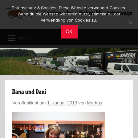
Zum
Datenschutz & Cookies: Diese Website verwendet Cookies.
Inhalt
Wenn du die Website weiterhin nutzt, stimmst du der
Verwendung von Cookies zu.
springen
Reiseblog
Reisen
OK
und
Menü
Leben
im
Wohnmobil
Dana und Dani
Veröffentlicht am
1. Januar 2013
von
Markus