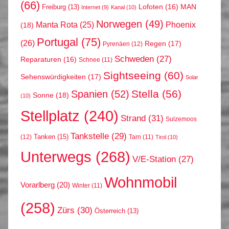
(66)
MAN
Lofoten
(16)
Freiburg
(13)
Internet
(9)
Kanal
(10)
Norwegen
(49)
Phoenix
Manta Rota
(25)
(18)
Portugal
(75)
(26)
Regen
(17)
Pyrenäen
(12)
Schweden
(27)
Reparaturen
(16)
Schnee
(11)
Sightseeing
(60)
Sehenswürdigkeiten
(17)
Solar
Stella
(56)
Spanien
(52)
Sonne
(18)
(10)
Stellplatz
(240)
Strand
(31)
Sulzemoos
Tankstelle
(29)
Tanken
(15)
(12)
Tarn
(11)
Tirol
(10)
Unterwegs
(268)
V/E-Station
(27)
Wohnmobil
Vorarlberg
(20)
Winter
(11)
(258)
Zürs
(30)
Österreich
(13)