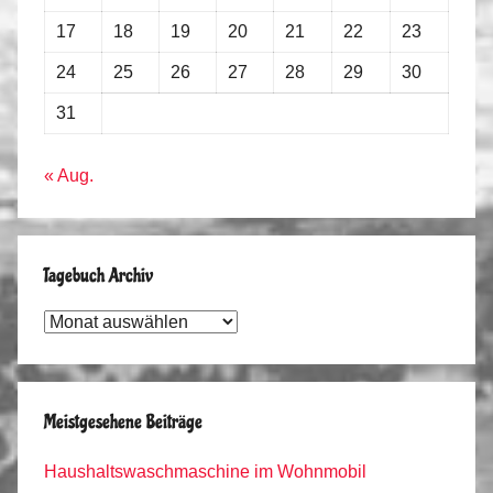
17
18
19
20
21
22
23
24
25
26
27
28
29
30
31
« Aug.
Tagebuch Archiv
Tagebuch
Archiv
Meistgesehene Beiträge
Haushaltswaschmaschine im Wohnmobil