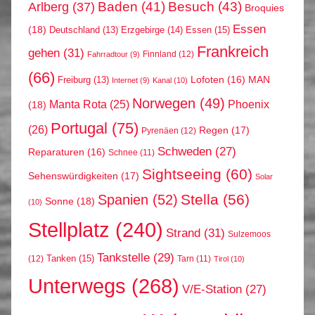
Arlberg
(37)
Baden
(41)
Besuch
(43)
Broquies
Essen
(18)
Erzgebirge
(14)
Essen
(15)
Deutschland
(13)
Frankreich
gehen
(31)
Finnland
(12)
Fahrradtour
(9)
(66)
MAN
Lofoten
(16)
Freiburg
(13)
Internet
(9)
Kanal
(10)
Norwegen
(49)
Phoenix
Manta Rota
(25)
(18)
Portugal
(75)
(26)
Regen
(17)
Pyrenäen
(12)
Schweden
(27)
Reparaturen
(16)
Schnee
(11)
Sightseeing
(60)
Sehenswürdigkeiten
(17)
Solar
Stella
(56)
Spanien
(52)
Sonne
(18)
(10)
Stellplatz
(240)
Strand
(31)
Sulzemoos
Tankstelle
(29)
Tanken
(15)
(12)
Tarn
(11)
Tirol
(10)
Unterwegs
(268)
V/E-Station
(27)