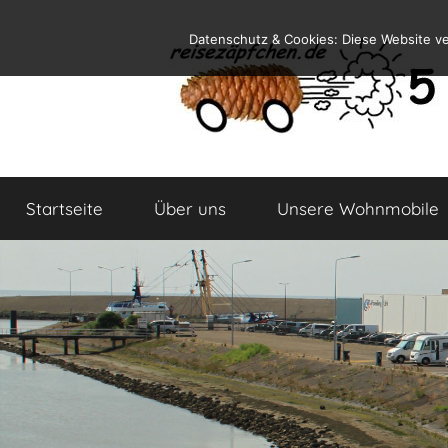
Zum
Datenschutz & Cookies: Diese Website v
Inhalt
springen
Reiseblog
Reisen
und
Startseite
Über uns
Unsere Wohnmobile
Leben
im
Wohnmobil