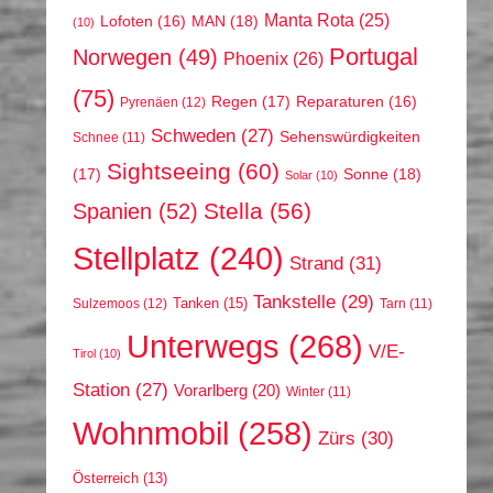
Manta Rota
(25)
MAN
(18)
Lofoten
(16)
(10)
Portugal
Norwegen
(49)
Phoenix
(26)
(75)
Regen
(17)
Reparaturen
(16)
Pyrenäen
(12)
Schweden
(27)
Sehenswürdigkeiten
Schnee
(11)
Sightseeing
(60)
(17)
Sonne
(18)
Solar
(10)
Stella
(56)
Spanien
(52)
Stellplatz
(240)
Strand
(31)
Tankstelle
(29)
Tanken
(15)
Sulzemoos
(12)
Tarn
(11)
Unterwegs
(268)
V/E-
Tirol
(10)
Station
(27)
Vorarlberg
(20)
Winter
(11)
Wohnmobil
(258)
Zürs
(30)
Österreich
(13)