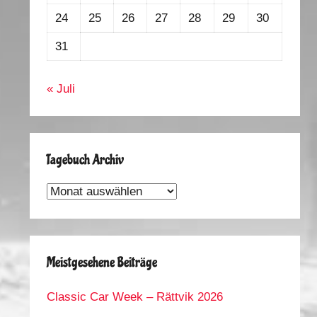
24
25
26
27
28
29
30
31
« Juli
Tagebuch Archiv
Tagebuch
Archiv
Meistgesehene Beiträge
Classic Car Week – Rättvik 2026