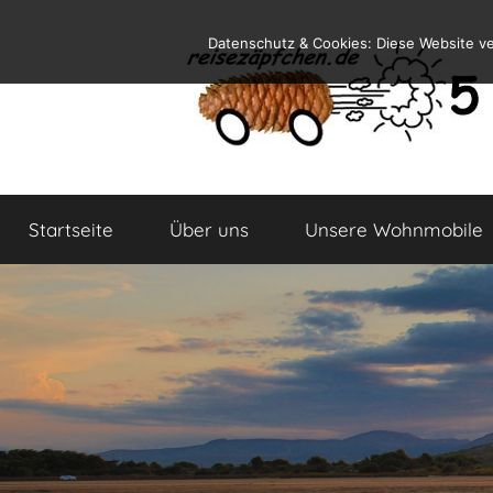
Zum
Datenschutz & Cookies: Diese Website v
Inhalt
springen
Reiseblog
Reisen
und
Startseite
Über uns
Unsere Wohnmobile
Leben
im
Wohnmobil