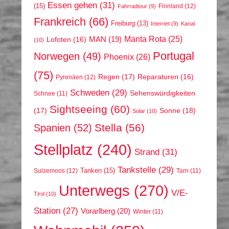
Essen gehen
(31)
(15)
Finnland
(12)
Fahrradtour
(9)
Frankreich
(66)
Freiburg
(13)
Internet
(9)
Kanal
Manta Rota
(25)
MAN
(19)
Lofoten
(16)
(10)
Portugal
Norwegen
(49)
Phoenix
(26)
(75)
Regen
(17)
Reparaturen
(16)
Pyrenäen
(12)
Schweden
(29)
Sehenswürdigkeiten
Schnee
(11)
Sightseeing
(60)
(17)
Sonne
(18)
Solar
(10)
Stella
(56)
Spanien
(52)
Stellplatz
(240)
Strand
(31)
Tankstelle
(29)
Tanken
(15)
Sulzemoos
(12)
Tarn
(11)
Unterwegs
(270)
V/E-
Tirol
(10)
Station
(27)
Vorarlberg
(20)
Winter
(11)