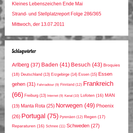
Kleines Lebenszeichen Ende Mai
Strand- und Stellplatzreport Folge 286/365
Mittwoch, der 13.07.2011
Schlagwörter
Arlberg
(37)
Baden
(41)
Besuch
(43)
Broquies
Essen
(18)
Erzgebirge
(14)
Essen
(15)
Deutschland
(13)
Frankreich
gehen
(31)
Finnland
(12)
Fahrradtour
(9)
(66)
MAN
Lofoten
(16)
Freiburg
(13)
Internet
(9)
Kanal
(10)
Norwegen
(49)
Phoenix
Manta Rota
(25)
(19)
Portugal
(75)
(26)
Regen
(17)
Pyrenäen
(12)
Schweden
(27)
Reparaturen
(16)
Schnee
(11)