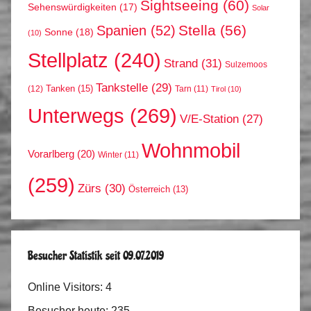
Sightseeing
(60)
Sehenswürdigkeiten
(17)
Solar
Stella
(56)
Spanien
(52)
Sonne
(18)
(10)
Stellplatz
(240)
Strand
(31)
Sulzemoos
Tankstelle
(29)
Tanken
(15)
(12)
Tarn
(11)
Tirol
(10)
Unterwegs
(269)
V/E-Station
(27)
Wohnmobil
Vorarlberg
(20)
Winter
(11)
(259)
Zürs
(30)
Österreich
(13)
Besucher Statistik seit 09.07.2019
Online Visitors:
4
Besucher heute:
235