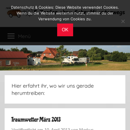
Zum
Datenschutz & Cookies: Diese Website verwendet Cookies.
Inhalt
Wenn du die Website weiterhin nutzt, stimmst du der
Verwendung von Cookies zu.
springen
Reiseblog
Reisen
OK
und
Menü
Leben
im
Wohnmobil
Hier erfahrt ihr, wo wir uns gerade
herumtreiben:
Traumwetter März 2013
Veröffentlicht am
10. April 2013
von
Markus