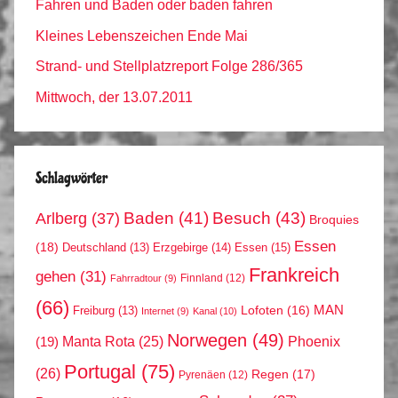
Fahren und Baden oder baden fahren
Kleines Lebenszeichen Ende Mai
Strand- und Stellplatzreport Folge 286/365
Mittwoch, der 13.07.2011
Schlagwörter
Arlberg
(37)
Baden
(41)
Besuch
(43)
Broquies
Essen
(18)
Erzgebirge
(14)
Essen
(15)
Deutschland
(13)
Frankreich
gehen
(31)
Finnland
(12)
Fahrradtour
(9)
(66)
MAN
Lofoten
(16)
Freiburg
(13)
Internet
(9)
Kanal
(10)
Norwegen
(49)
Phoenix
Manta Rota
(25)
(19)
Portugal
(75)
(26)
Regen
(17)
Pyrenäen
(12)