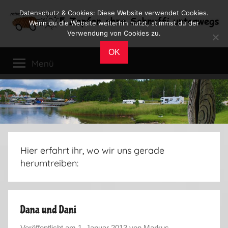
Zum
Datenschutz & Cookies: Diese Website verwendet Cookies.
Inhalt
Wenn du die Website weiterhin nutzt, stimmst du der
Verwendung von Cookies zu.
springen
Reiseblog
Reisen
OK
und
Menü
Leben
im
Wohnmobil
Hier erfahrt ihr, wo wir uns gerade
herumtreiben:
Dana und Dani
Veröffentlicht am
1. Januar 2013
von
Markus