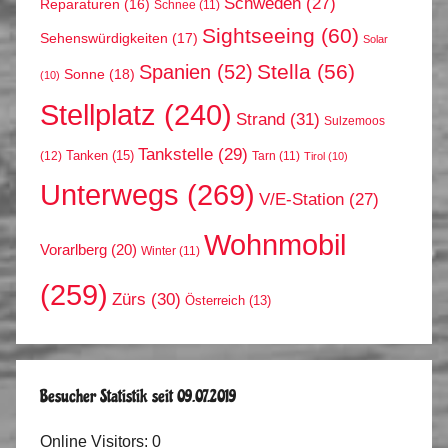
Schweden
(27)
Reparaturen
(16)
Schnee
(11)
Sightseeing
(60)
Sehenswürdigkeiten
(17)
Solar
Stella
(56)
Spanien
(52)
Sonne
(18)
(10)
Stellplatz
(240)
Strand
(31)
Sulzemoos
Tankstelle
(29)
Tanken
(15)
(12)
Tarn
(11)
Tirol
(10)
Unterwegs
(269)
V/E-Station
(27)
Wohnmobil
Vorarlberg
(20)
Winter
(11)
(259)
Zürs
(30)
Österreich
(13)
Besucher Statistik seit 09.07.2019
Online Visitors:
0