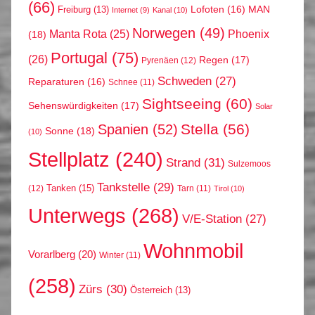
(66)
MAN
Lofoten
(16)
Freiburg
(13)
Internet
(9)
Kanal
(10)
Norwegen
(49)
Phoenix
Manta Rota
(25)
(18)
Portugal
(75)
(26)
Regen
(17)
Pyrenäen
(12)
Schweden
(27)
Reparaturen
(16)
Schnee
(11)
Sightseeing
(60)
Sehenswürdigkeiten
(17)
Solar
Stella
(56)
Spanien
(52)
Sonne
(18)
(10)
Stellplatz
(240)
Strand
(31)
Sulzemoos
Tankstelle
(29)
Tanken
(15)
(12)
Tarn
(11)
Tirol
(10)
Unterwegs
(268)
V/E-Station
(27)
Wohnmobil
Vorarlberg
(20)
Winter
(11)
(258)
Zürs
(30)
Österreich
(13)