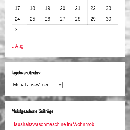
17
18
19
20
21
22
23
24
25
26
27
28
29
30
31
« Aug.
Tagebuch Archiv
Tagebuch
Archiv
Meistgesehene Beiträge
Haushaltswaschmaschine im Wohnmobil