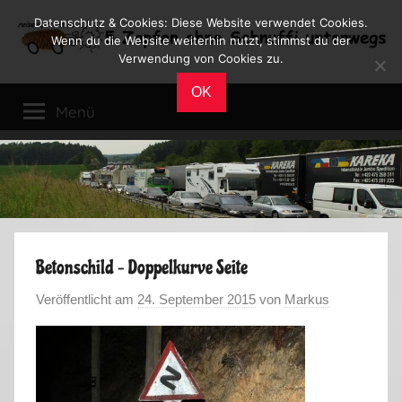
Zum
Datenschutz & Cookies: Diese Website verwendet Cookies.
Inhalt
Wenn du die Website weiterhin nutzt, stimmst du der
Verwendung von Cookies zu.
springen
Reiseblog
Reisen
OK
und
Menü
Leben
im
Wohnmobil
Betonschild – Doppelkurve Seite
Veröffentlicht am
24. September 2015
von
Markus