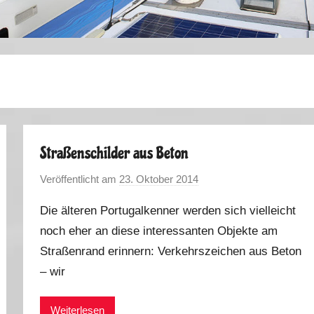
Straßenschilder aus Beton
Veröffentlicht am
23. Oktober 2014
v
o
Die älteren Portugalkenner werden sich vielleicht
n
noch eher an diese interessanten Objekte am
M
Straßenrand erinnern: Verkehrszeichen aus Beton
a
r
– wir
k
u
Weiterlesen