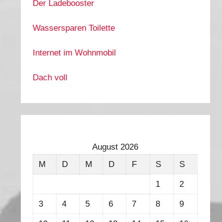
Der Ladebooster
Wassersparen Toilette
Internet im Wohnmobil
Dach voll
August 2026
M
D
M
D
F
S
S
1
2
3
4
5
6
7
8
9