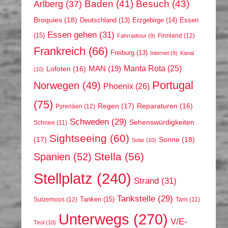
Arlberg
(37)
Baden
(41)
Besuch
(43)
Broquies
(18)
Erzgebirge
(14)
Essen
Deutschland
(13)
Essen gehen
(31)
(15)
Finnland
(12)
Fahrradtour
(9)
Frankreich
(66)
Freiburg
(13)
Internet
(9)
Kanal
Manta Rota
(25)
MAN
(19)
Lofoten
(16)
(10)
Portugal
Norwegen
(49)
Phoenix
(26)
(75)
Regen
(17)
Reparaturen
(16)
Pyrenäen
(12)
Schweden
(29)
Sehenswürdigkeiten
Schnee
(11)
Sightseeing
(60)
(17)
Sonne
(18)
Solar
(10)
Stella
(56)
Spanien
(52)
Stellplatz
(240)
Strand
(31)
Tankstelle
(29)
Tanken
(15)
Sulzemoos
(12)
Tarn
(11)
Unterwegs
(270)
V/E-
Tirol
(10)