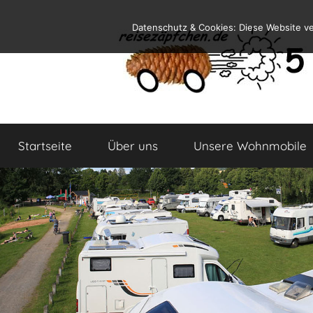
Zum
Datenschutz & Cookies: Diese Website v
Inhalt
springen
Reiseblog
Reisen
und
Startseite
Über uns
Unsere Wohnmobile
Leben
im
Wohnmobil