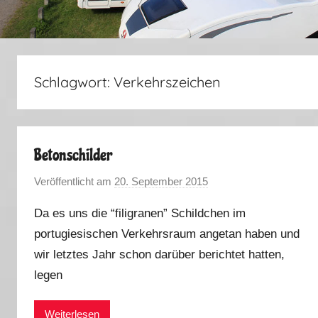
Schlagwort:
Verkehrszeichen
Betonschilder
Veröffentlicht am
20. September 2015
v
o
Da es uns die “filigranen” Schildchen im
n
portugiesischen Verkehrsraum angetan haben und
M
wir letztes Jahr schon darüber berichtet hatten,
a
r
legen
k
u
Weiterlesen