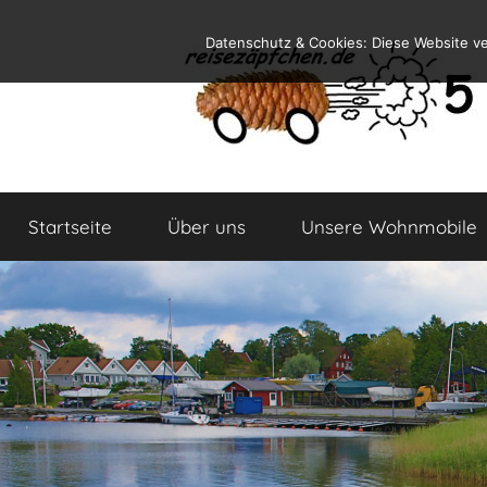
Zum
Datenschutz & Cookies: Diese Website v
Inhalt
springen
Reiseblog
Reisen
und
Startseite
Über uns
Unsere Wohnmobile
Leben
im
Wohnmobil