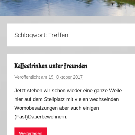
Schlagwort:
Treffen
Kaffeetrinken unter Freunden
Veröffentlicht am
19. Oktober 2017
v
o
Jetzt stehen wir schon wieder eine ganze Weile
n
hier auf dem Stellplatz mit vielen wechselnden
M
Womobesatzungen aber auch einigen
a
r
(Fast)Dauerbewohnern.
k
u
Weiterlesen