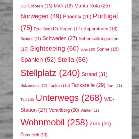
Manta Rota
(25)
MAN
(18)
Lofoten
(16)
(10)
Portugal
Norwegen
(49)
Phoenix
(26)
(75)
Regen
(17)
Reparaturen
(16)
Pyrenäen
(12)
Schweden
(27)
Sehenswürdigkeiten
Schnee
(11)
Sightseeing
(60)
(17)
Sonne
(18)
Solar
(10)
Stella
(56)
Spanien
(52)
Stellplatz
(240)
Strand
(31)
Tankstelle
(29)
Tanken
(15)
Sulzemoos
(12)
Tarn
(11)
Unterwegs
(268)
V/E-
Tirol
(10)
Station
(27)
Vorarlberg
(20)
Winter
(11)
Wohnmobil
(258)
Zürs
(30)
Österreich
(13)