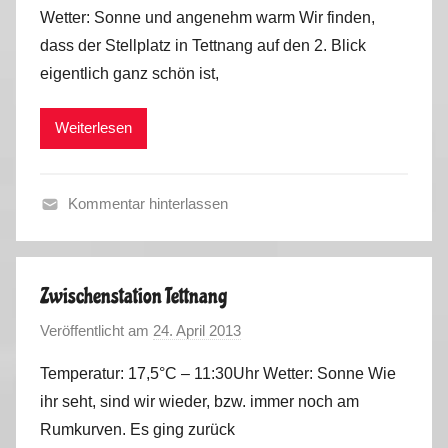
o
Wetter: Sonne und angenehm warm Wir finden,
n
dass der Stellplatz in Tettnang auf den 2. Blick
M
eigentlich ganz schön ist,
a
r
Weiterlesen
k
u
s
Kommentar hinterlassen
F
r
ü
Zwischenstation Tettnang
h
Veröffentlicht am
24. April 2013
v
l
o
i
Temperatur: 17,5°C – 11:30Uhr Wetter: Sonne Wie
n
n
ihr seht, sind wir wieder, bzw. immer noch am
M
g
Rumkurven. Es ging zurück
a
2