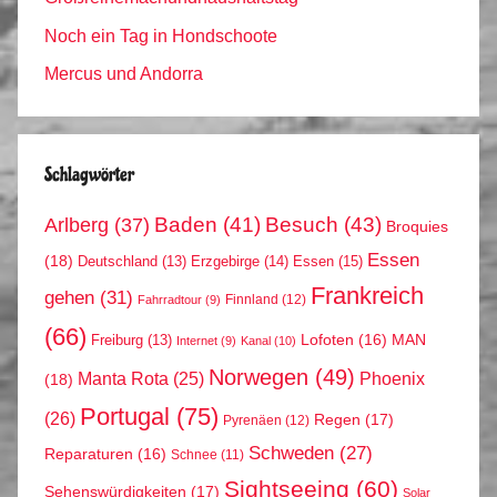
Noch ein Tag in Hondschoote
Mercus und Andorra
Schlagwörter
Arlberg
(37)
Baden
(41)
Besuch
(43)
Broquies
Essen
(18)
Erzgebirge
(14)
Essen
(15)
Deutschland
(13)
Frankreich
gehen
(31)
Finnland
(12)
Fahrradtour
(9)
(66)
MAN
Lofoten
(16)
Freiburg
(13)
Internet
(9)
Kanal
(10)
Norwegen
(49)
Phoenix
Manta Rota
(25)
(18)
Portugal
(75)
(26)
Regen
(17)
Pyrenäen
(12)
Schweden
(27)
Reparaturen
(16)
Schnee
(11)
Sightseeing
(60)
Sehenswürdigkeiten
(17)
Solar