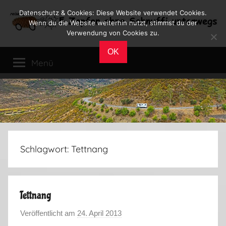
Zum
Datenschutz & Cookies: Diese Website verwendet Cookies.
Inhalt
Wenn du die Website weiterhin nutzt, stimmst du der
Verwendung von Cookies zu.
springen
Reiseblog
Reisen
OK
und
Menü
Leben
im
Wohnmobil
Schlagwort:
Tettnang
Tettnang
Veröffentlicht am
24. April 2013
v