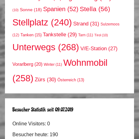
Stella
(56)
Spanien
(52)
Sonne
(18)
(10)
Stellplatz
(240)
Strand
(31)
Sulzemoos
Tankstelle
(29)
Tanken
(15)
(12)
Tarn
(11)
Tirol
(10)
Unterwegs
(268)
V/E-Station
(27)
Wohnmobil
Vorarlberg
(20)
Winter
(11)
(258)
Zürs
(30)
Österreich
(13)
Besucher Statistik seit 09.07.2019
Online Visitors:
0
Besucher heute:
190