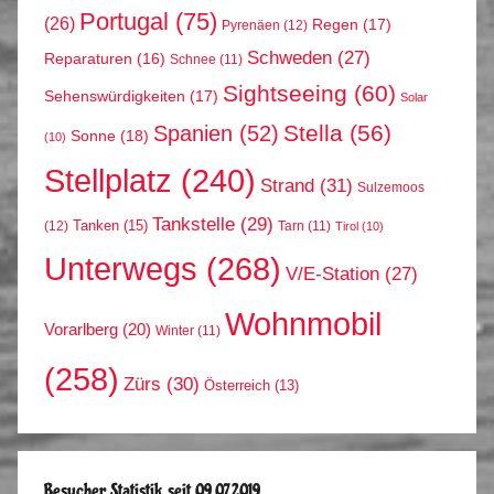
Portugal
(75)
(26)
Regen
(17)
Pyrenäen
(12)
Schweden
(27)
Reparaturen
(16)
Schnee
(11)
Sightseeing
(60)
Sehenswürdigkeiten
(17)
Solar
Stella
(56)
Spanien
(52)
Sonne
(18)
(10)
Stellplatz
(240)
Strand
(31)
Sulzemoos
Tankstelle
(29)
Tanken
(15)
(12)
Tarn
(11)
Tirol
(10)
Unterwegs
(268)
V/E-Station
(27)
Wohnmobil
Vorarlberg
(20)
Winter
(11)
(258)
Zürs
(30)
Österreich
(13)
Besucher Statistik seit 09.07.2019