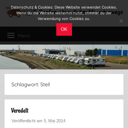
Zum
Datenschutz & Cookies: Diese Website verwendet Cookies.
Inhalt
Wenn du die Website weiterhin nutzt, stimmst du der
Verwendung von Cookies zu.
springen
Reiseblog
Reisen
OK
und
Menü
Leben
im
Wohnmobil
Schlagwort:
Stell
Veredelt
Veröffentlicht am
5. Mai 2014
v