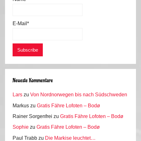
0
1
4
E-Mail*
Neueste Kommentare
Lars
zu
Von Nordnorwegen bis nach Südschweden
Markus
zu
Gratis Fähre Lofoten – Bodø
Rainer Sorgenfrei
zu
Gratis Fähre Lofoten – Bodø
Sophie
zu
Gratis Fähre Lofoten – Bodø
Paul Trabb
zu
Die Markise leuchtet…