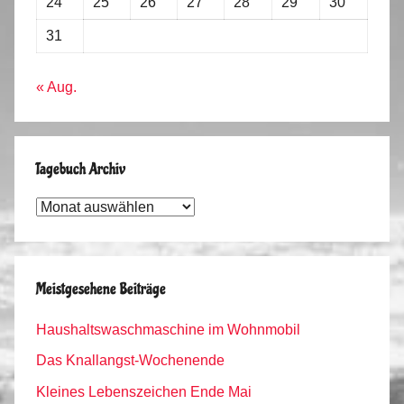
24
25
26
27
28
29
30
31
« Aug.
Tagebuch Archiv
Tagebuch
Archiv
Meistgesehene Beiträge
Haushaltswaschmaschine im Wohnmobil
Das Knallangst-Wochenende
Kleines Lebenszeichen Ende Mai