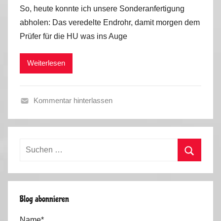
o
So, heute konnte ich unsere Sonderanfertigung
n
abholen: Das veredelte Endrohr, damit morgen dem
M
Prüfer für die HU was ins Auge
a
r
Weiterlesen
k
u
s
Kommentar hinterlassen
F
r
ü
Suchen
h
nach:
l
Suchen
i
n
Blog abonnieren
g
2
Name*