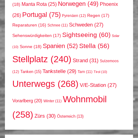
Norwegen
(49)
Phoenix
Manta Rota
(25)
(18)
Portugal
(75)
(26)
Regen
(17)
Pyrenäen
(12)
Schweden
(27)
Reparaturen
(16)
Schnee
(11)
Sightseeing
(60)
Sehenswürdigkeiten
(17)
Solar
Stella
(56)
Spanien
(52)
Sonne
(18)
(10)
Stellplatz
(240)
Strand
(31)
Sulzemoos
Tankstelle
(29)
Tanken
(15)
(12)
Tarn
(11)
Tirol
(10)
Unterwegs
(268)
V/E-Station
(27)
Wohnmobil
Vorarlberg
(20)
Winter
(11)
(258)
Zürs
(30)
Österreich
(13)