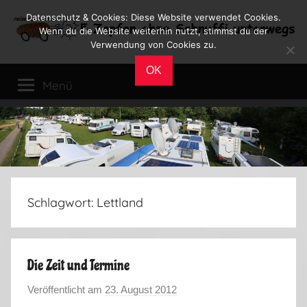
Zum
Datenschutz & Cookies: Diese Website verwendet Cookies.
Inhalt
Wenn du die Website weiterhin nutzt, stimmst du der
Verwendung von Cookies zu.
springen
Reiseblog
Reisen
OK
und
Menü
Leben
im
Wohnmobil
Schlagwort:
Lettland
Die Zeit und Termine
Veröffentlicht am
23. August 2012
v