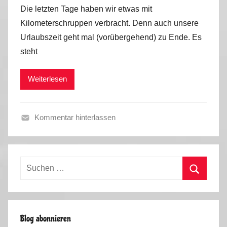
o
Die letzten Tage haben wir etwas mit
n
Kilometerschruppen verbracht. Denn auch unsere
M
Urlaubszeit geht mal (vorübergehend) zu Ende. Es
a
steht
r
k
Weiterlesen
u
s
Kommentar hinterlassen
S
o
m
Suchen
m
nach:
e
Suchen
r
u
Blog abonnieren
r