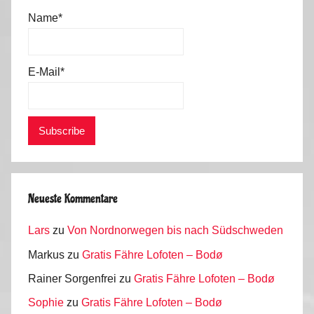
l
Name*
a
u
b
E-Mail*
2
0
1
2
Neueste Kommentare
Lars
zu
Von Nordnorwegen bis nach Südschweden
Markus
zu
Gratis Fähre Lofoten – Bodø
Rainer Sorgenfrei
zu
Gratis Fähre Lofoten – Bodø
Sophie
zu
Gratis Fähre Lofoten – Bodø