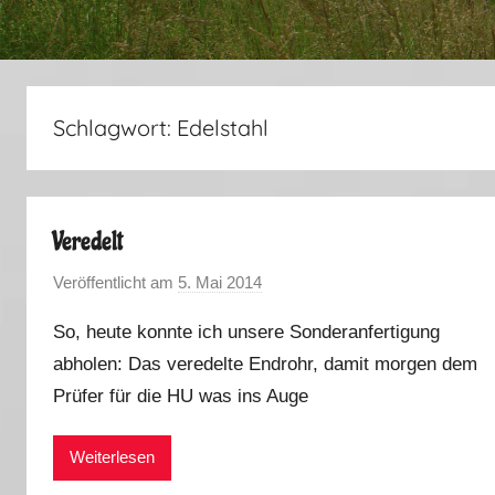
Schlagwort:
Edelstahl
Veredelt
Veröffentlicht am
5. Mai 2014
v
o
So, heute konnte ich unsere Sonderanfertigung
n
abholen: Das veredelte Endrohr, damit morgen dem
M
Prüfer für die HU was ins Auge
a
r
k
Weiterlesen
u