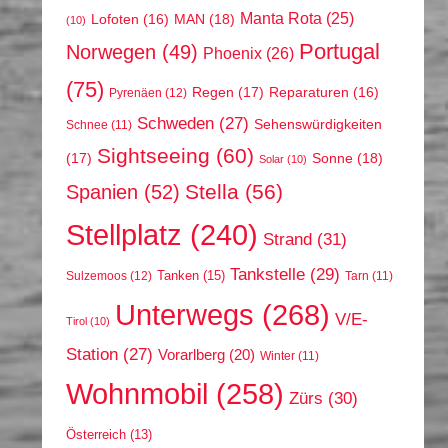
Manta Rota
(25)
MAN
(18)
Lofoten
(16)
(10)
Portugal
Norwegen
(49)
Phoenix
(26)
(75)
Regen
(17)
Reparaturen
(16)
Pyrenäen
(12)
Schweden
(27)
Sehenswürdigkeiten
Schnee
(11)
Sightseeing
(60)
(17)
Sonne
(18)
Solar
(10)
Stella
(56)
Spanien
(52)
Stellplatz
(240)
Strand
(31)
Tankstelle
(29)
Tanken
(15)
Sulzemoos
(12)
Tarn
(11)
Unterwegs
(268)
V/E-
Tirol
(10)
Station
(27)
Vorarlberg
(20)
Winter
(11)
Wohnmobil
(258)
Zürs
(30)
Österreich
(13)