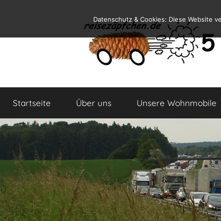
Zum
Datenschutz & Cookies: Diese Website v
Inhalt
springen
Reiseblog
Reisen
und
Startseite
Über uns
Unsere Wohnmobile
Leben
im
Wohnmobil