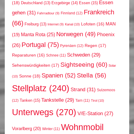
Essen
(18)
Erzgebirge
(14)
Essen
(15)
Deutschland
(13)
Frankreich
gehen
(31)
Finnland
(12)
Fahrradtour
(9)
(66)
MAN
Lofoten
(16)
Freiburg
(13)
Internet
(9)
Kanal
(10)
Norwegen
(49)
Phoenix
Manta Rota
(25)
(19)
Portugal
(75)
(26)
Regen
(17)
Pyrenäen
(12)
Schweden
(29)
Reparaturen
(16)
Schnee
(11)
Sightseeing
(60)
Sehenswürdigkeiten
(17)
Solar
Stella
(56)
Spanien
(52)
Sonne
(18)
(10)
Stellplatz
(240)
Strand
(31)
Sulzemoos
Tankstelle
(29)
Tanken
(15)
(12)
Tarn
(11)
Tirol
(10)
Unterwegs
(270)
V/E-Station
(27)
Wohnmobil
Vorarlberg
(20)
Winter
(11)