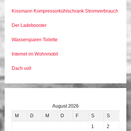
Kissmann Kompressorkühlschrank Stromverbrauch
Der Ladebooster
Wassersparen Toilette
Internet im Wohnmobil
Dach voll
August 2026
M
D
M
D
F
S
S
1
2