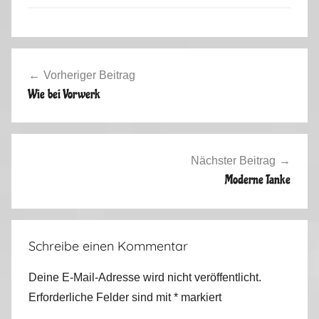
F
Beitragsnavigation
r
Vorheriger Beitrag
a
Wie bei Vorwerk
n
c
e
S
Nächster Beitrag
p
Moderne Tanke
a
i
n
Schreibe einen Kommentar
P
o
Deine E-Mail-Adresse wird nicht veröffentlicht.
r
Erforderliche Felder sind mit
*
markiert
t