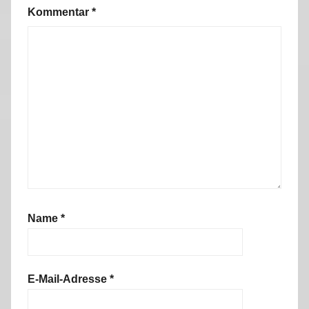
u
Kommentar
*
g
a
l
2
0
1
1
Name
*
E-Mail-Adresse
*