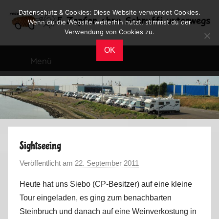
Zum
Datenschutz & Cookies: Diese Website verwendet Cookies.
Inhalt
Wenn du die Website weiterhin nutzt, stimmst du der
Verwendung von Cookies zu.
springen
Reiseblog
Reisen
OK
und
Menü
Leben
im
Wohnmobil
Sightseeing
Veröffentlicht am
22. September 2011
v
o
Heute hat uns Siebo (CP-Besitzer) auf eine kleine
n
Tour eingeladen, es ging zum benachbarten
M
Steinbruch und danach auf eine Weinverkostung in
a