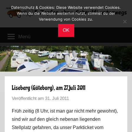
Zum
Datenschutz & Cookies: Diese Website verwendet Cookies.
Inhalt
Wenn du die Website weiterhin nutzt, stimmst du der
Verwendung von Cookies zu.
springen
Reiseblog
Reisen
OK
und
Menü
Leben
im
Wohnmobil
Liseberg (Göteborg), am 27.Juli 2011
Veröffentlicht am
31. Juli 2011
v
o
Früh zeitig (8 Uhr, ist man gar nicht mehr gewohnt),
n
sind wir auf den gleich nebenan liegenden
M
Stellplatz gefahren, da unser Parkticket vom
a