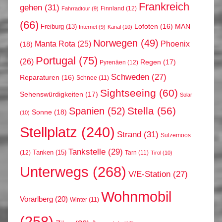
Frankreich
gehen
(31)
Finnland
(12)
Fahrradtour
(9)
(66)
MAN
Lofoten
(16)
Freiburg
(13)
Internet
(9)
Kanal
(10)
Norwegen
(49)
Phoenix
Manta Rota
(25)
(18)
Portugal
(75)
(26)
Regen
(17)
Pyrenäen
(12)
Schweden
(27)
Reparaturen
(16)
Schnee
(11)
Sightseeing
(60)
Sehenswürdigkeiten
(17)
Solar
Stella
(56)
Spanien
(52)
Sonne
(18)
(10)
Stellplatz
(240)
Strand
(31)
Sulzemoos
Tankstelle
(29)
Tanken
(15)
(12)
Tarn
(11)
Tirol
(10)
Unterwegs
(268)
V/E-Station
(27)
Wohnmobil
Vorarlberg
(20)
Winter
(11)
(258)