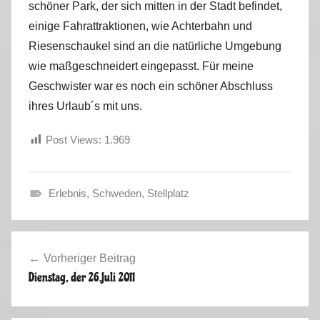
schöner Park, der sich mitten in der Stadt befindet,
einige Fahrattraktionen, wie Achterbahn und
Riesenschaukel sind an die natürliche Umgebung
wie maßgeschneidert eingepasst. Für meine
Geschwister war es noch ein schöner Abschluss
ihres Urlaub´s mit uns.
Post Views:
1.969
Erlebnis
,
Schweden
,
Stellplatz
S
k
Beitragsnavigation
a
Vorheriger Beitrag
n
Dienstag, der 26.Juli 2011
d
i