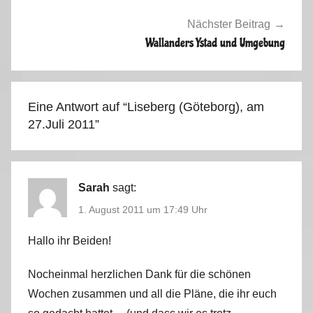
n
a
Nächster Beitrag
v
Wallanders Ystad und Umgebung
i
e
n
Eine Antwort auf “
Liseberg (Göteborg), am
S
27.Juli 2011
”
o
m
m
e
Sarah
sagt:
r
1. August 2011 um 17:49 Uhr
2
0
Hallo ihr Beiden!
1
Nocheinmal herzlichen Dank für die schönen
1
Wochen zusammen und all die Pläne, die ihr euch