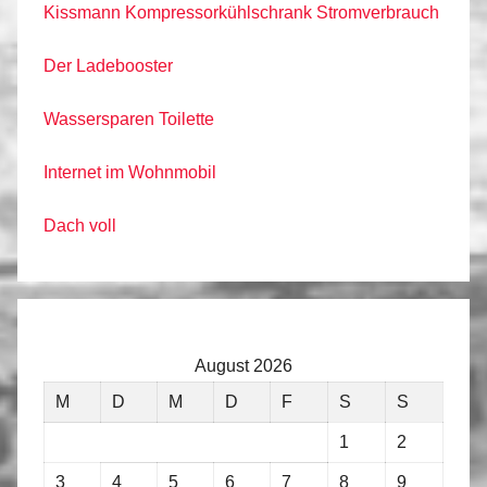
Kissmann Kompressorkühlschrank Stromverbrauch
Der Ladebooster
Wassersparen Toilette
Internet im Wohnmobil
Dach voll
August 2026
M
D
M
D
F
S
S
1
2
3
4
5
6
7
8
9