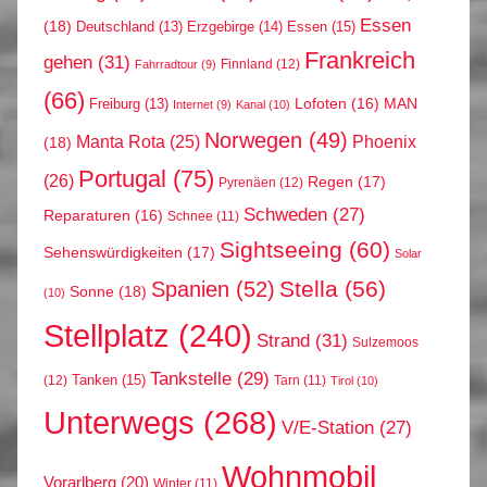
Essen
(18)
Erzgebirge
(14)
Essen
(15)
Deutschland
(13)
Frankreich
gehen
(31)
Finnland
(12)
Fahrradtour
(9)
(66)
MAN
Lofoten
(16)
Freiburg
(13)
Internet
(9)
Kanal
(10)
Norwegen
(49)
Phoenix
Manta Rota
(25)
(18)
Portugal
(75)
(26)
Regen
(17)
Pyrenäen
(12)
Schweden
(27)
Reparaturen
(16)
Schnee
(11)
Sightseeing
(60)
Sehenswürdigkeiten
(17)
Solar
Stella
(56)
Spanien
(52)
Sonne
(18)
(10)
Stellplatz
(240)
Strand
(31)
Sulzemoos
Tankstelle
(29)
Tanken
(15)
(12)
Tarn
(11)
Tirol
(10)
Unterwegs
(268)
V/E-Station
(27)
Wohnmobil
Vorarlberg
(20)
Winter
(11)