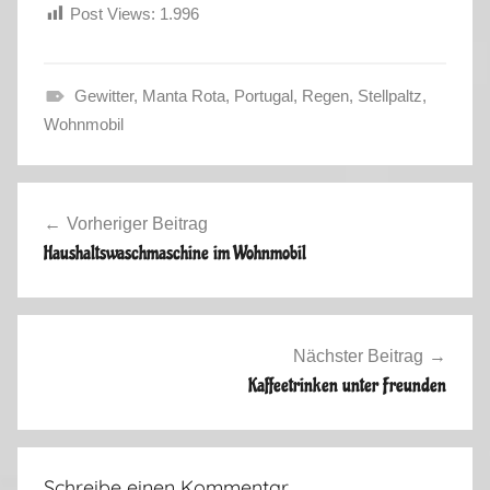
Post Views:
1.996
Gewitter
,
Manta Rota
,
Portugal
,
Regen
,
Stellpaltz
,
M
Wohnmobil
i
t
Beitragsnavigation
d
Vorheriger Beitrag
e
Haushaltswaschmaschine im Wohnmobil
m
B
a
b
Nächster Beitrag
y
Kaffeetrinken unter Freunden
u
n
t
Schreibe einen Kommentar