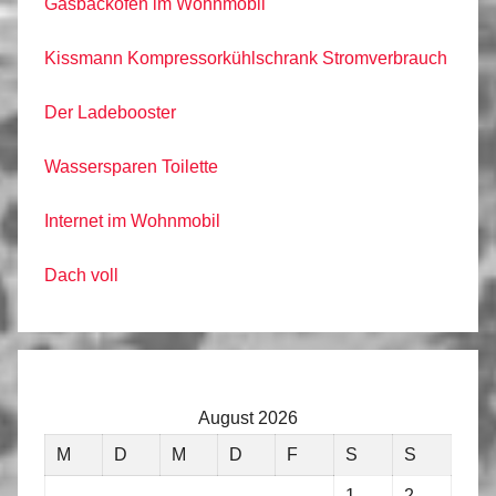
Gasbackofen im Wohnmobil
Kissmann Kompressorkühlschrank Stromverbrauch
Der Ladebooster
Wassersparen Toilette
Internet im Wohnmobil
Dach voll
August 2026
M
D
M
D
F
S
S
1
2