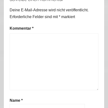
e
r
Deine E-Mail-Adresse wird nicht veröffentlicht.
w
Erforderliche Felder sind mit
*
markiert
e
g
Kommentar
*
s
2
0
1
7
Name
*