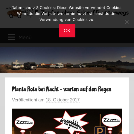
Zum
Datenschutz & Cookies: Diese Website verwendet Cookies.
Inhalt
Wenn du die Website weiterhin nutzt, stimmst du der
Verwendung von Cookies zu.
springen
Reiseblog
Reisen
OK
und
Menü
Leben
im
Wohnmobil
Manta Rota bei Nacht – warten auf den Regen
Veröffentlicht am
18. Oktober 2017
v
o
n
M
a