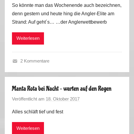
o
So könnte man das Wochenende auch bezeichnen,
n
denn gestern und heute hing die Angler-Elite am
M
Strand: Auf geht´s… …der Anglerwettbewerb
a
r
Weiterlesen
k
u
s
2 Kommentare
M
i
t
Manta Rota bei Nacht – warten auf den Regen
d
Veröffentlicht am
18. Oktober 2017
v
e
o
m
Alles schläft tief und fest
n
B
M
a
Weiterlesen
a
b