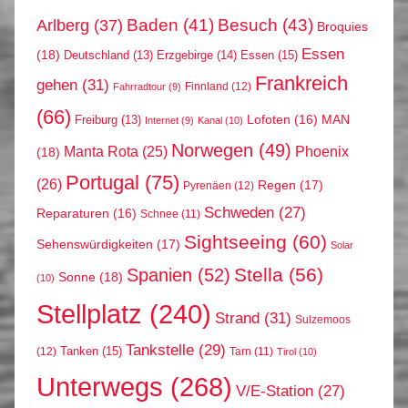
Arlberg
(37)
Baden
(41)
Besuch
(43)
Broquies
Essen
(18)
Erzgebirge
(14)
Essen
(15)
Deutschland
(13)
Frankreich
gehen
(31)
Finnland
(12)
Fahrradtour
(9)
(66)
MAN
Lofoten
(16)
Freiburg
(13)
Internet
(9)
Kanal
(10)
Norwegen
(49)
Phoenix
Manta Rota
(25)
(18)
Portugal
(75)
(26)
Regen
(17)
Pyrenäen
(12)
Schweden
(27)
Reparaturen
(16)
Schnee
(11)
Sightseeing
(60)
Sehenswürdigkeiten
(17)
Solar
Stella
(56)
Spanien
(52)
Sonne
(18)
(10)
Stellplatz
(240)
Strand
(31)
Sulzemoos
Tankstelle
(29)
Tanken
(15)
(12)
Tarn
(11)
Tirol
(10)
Unterwegs
(268)
V/E-Station
(27)