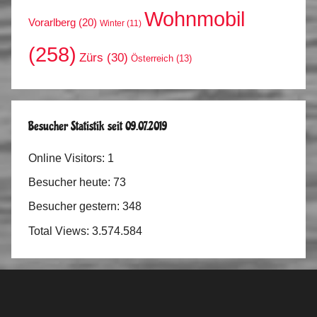
Wohnmobil
Vorarlberg
(20)
Winter
(11)
(258)
Zürs
(30)
Österreich
(13)
Besucher Statistik seit 09.07.2019
Online Visitors:
1
Besucher heute:
73
Besucher gestern:
348
Total Views:
3.574.584