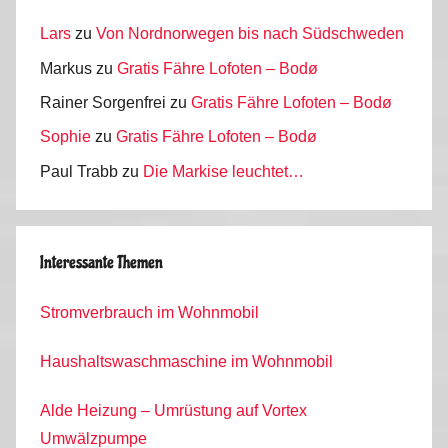
a
Lars
zu
Von Nordnorwegen bis nach Südschweden
l
2
Markus
zu
Gratis Fähre Lofoten – Bodø
0
Rainer Sorgenfrei
zu
Gratis Fähre Lofoten – Bodø
1
Sophie
zu
Gratis Fähre Lofoten – Bodø
5
Paul Trabb
zu
Die Markise leuchtet…
Interessante Themen
Stromverbrauch im Wohnmobil
Haushaltswaschmaschine im Wohnmobil
Alde Heizung – Umrüstung auf Vortex
Umwälzpumpe