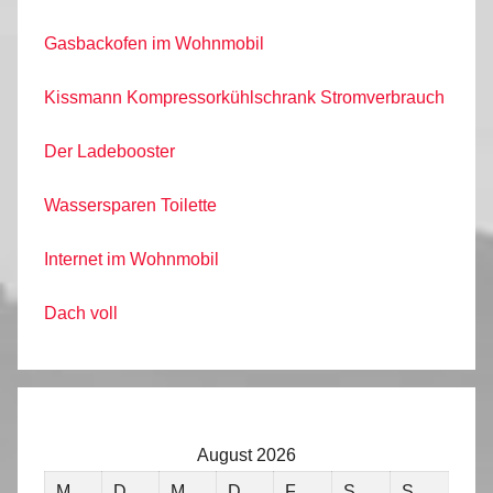
Gasbackofen im Wohnmobil
Kissmann Kompressorkühlschrank Stromverbrauch
Der Ladebooster
Wassersparen Toilette
Internet im Wohnmobil
Dach voll
August 2026
M
D
M
D
F
S
S