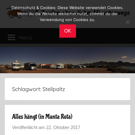
Zum
Datenschutz & Cookies: Diese Website verwendet Cookies.
Inhalt
Wenn du die Website weiterhin nutzt, stimmst du der
Verwendung von Cookies zu.
springen
Reiseblog
Reisen
OK
und
Menü
Leben
im
Wohnmobil
Schlagwort:
Stellpaltz
Alles hängt (in Manta Rota)
Veröffentlicht am
22. Oktober 2017
v