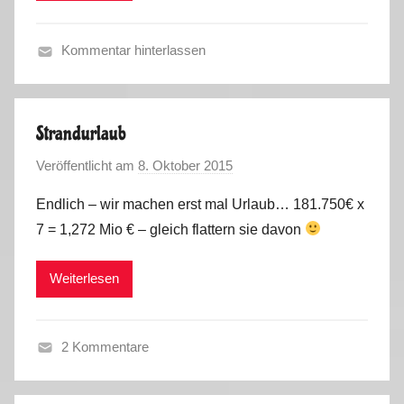
r
y
k
u
Kommentar hinterlassen
u
n
M
s
t
i
e
t
Strandurlaub
r
d
w
Veröffentlicht am
8. Oktober 2015
v
e
e
o
m
g
Endlich – wir machen erst mal Urlaub… 181.750€ x
n
B
s
7 = 1,272 Mio € – gleich flattern sie davon
M
a
2
a
b
0
Weiterlesen
r
y
1
k
u
7
u
n
2 Kommentare
s
t
F
e
r
r