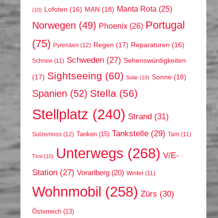
Manta Rota
(25)
MAN
(18)
Lofoten
(16)
(10)
Portugal
Norwegen
(49)
Phoenix
(26)
(75)
Regen
(17)
Reparaturen
(16)
Pyrenäen
(12)
Schweden
(27)
Sehenswürdigkeiten
Schnee
(11)
Sightseeing
(60)
(17)
Sonne
(18)
Solar
(10)
Stella
(56)
Spanien
(52)
Stellplatz
(240)
Strand
(31)
Tankstelle
(29)
Tanken
(15)
Sulzemoos
(12)
Tarn
(11)
Unterwegs
(268)
V/E-
Tirol
(10)
Station
(27)
Vorarlberg
(20)
Winter
(11)
Wohnmobil
(258)
Zürs
(30)
Österreich
(13)