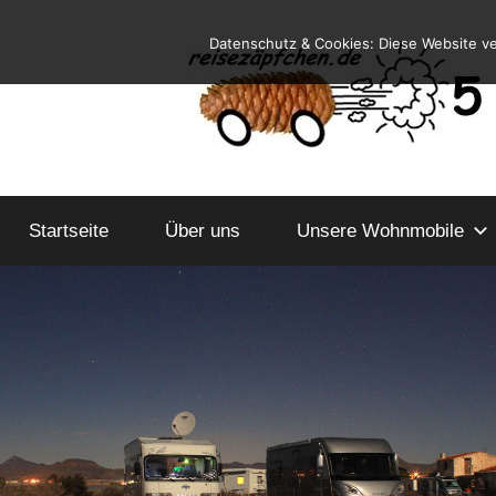
Zum
Datenschutz & Cookies: Diese Website v
Inhalt
springen
Reiseblog
Reisen
und
Startseite
Über uns
Leben
Unsere Wohnmobile
im
Wohnmobil