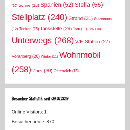
Stella
(56)
Spanien
(52)
Sonne
(18)
(10)
Stellplatz
(240)
Strand
(31)
Sulzemoos
Tankstelle
(29)
Tanken
(15)
(12)
Tarn
(11)
Tirol
(10)
Unterwegs
(268)
V/E-Station
(27)
Wohnmobil
Vorarlberg
(20)
Winter
(11)
(258)
Zürs
(30)
Österreich
(13)
Besucher Statistik seit 09.07.2019
Online Visitors:
1
Besucher heute:
870