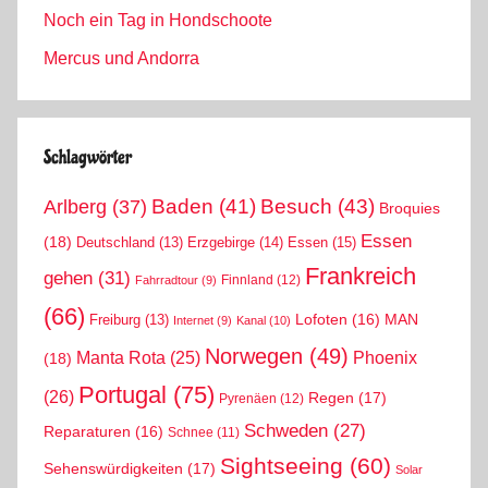
Noch ein Tag in Hondschoote
Mercus und Andorra
Schlagwörter
Arlberg
(37)
Baden
(41)
Besuch
(43)
Broquies
Essen
(18)
Erzgebirge
(14)
Essen
(15)
Deutschland
(13)
Frankreich
gehen
(31)
Finnland
(12)
Fahrradtour
(9)
(66)
MAN
Lofoten
(16)
Freiburg
(13)
Internet
(9)
Kanal
(10)
Norwegen
(49)
Phoenix
Manta Rota
(25)
(18)
Portugal
(75)
(26)
Regen
(17)
Pyrenäen
(12)
Schweden
(27)
Reparaturen
(16)
Schnee
(11)
Sightseeing
(60)
Sehenswürdigkeiten
(17)
Solar