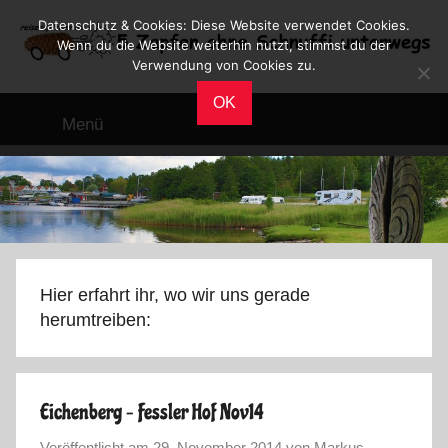
Zum
Datenschutz & Cookies: Diese Website verwendet Cookies.
Inhalt
Wenn du die Website weiterhin nutzt, stimmst du der
Verwendung von Cookies zu.
springen
Reiseblog
Reisen
OK
und
Menü
Leben
im
Wohnmobil
Hier erfahrt ihr, wo wir uns gerade
herumtreiben:
Eichenberg – Fessler Hof Nov14
Veröffentlicht am
29. November 2014
von
Markus