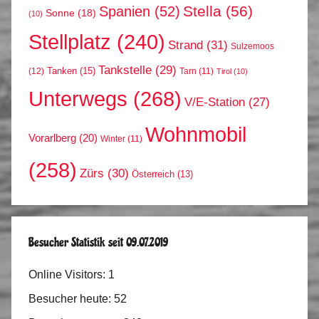
Stella
(56)
Spanien
(52)
Sonne
(18)
(10)
Stellplatz
(240)
Strand
(31)
Sulzemoos
Tankstelle
(29)
Tanken
(15)
(12)
Tarn
(11)
Tirol
(10)
Unterwegs
(268)
V/E-Station
(27)
Wohnmobil
Vorarlberg
(20)
Winter
(11)
(258)
Zürs
(30)
Österreich
(13)
Besucher Statistik seit 09.07.2019
Online Visitors:
1
Besucher heute:
52