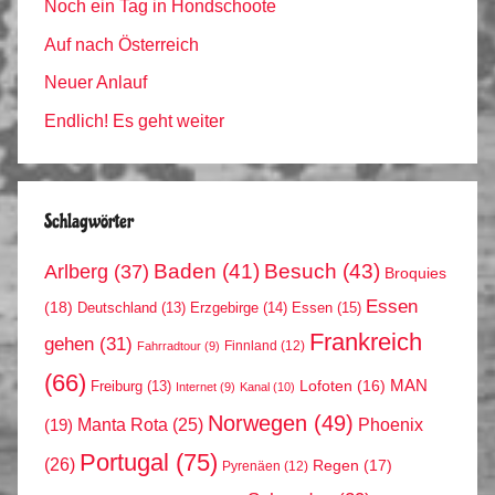
Noch ein Tag in Hondschoote
Auf nach Österreich
Neuer Anlauf
Endlich! Es geht weiter
Schlagwörter
Arlberg
(37)
Baden
(41)
Besuch
(43)
Broquies
Essen
(18)
Erzgebirge
(14)
Essen
(15)
Deutschland
(13)
Frankreich
gehen
(31)
Finnland
(12)
Fahrradtour
(9)
(66)
MAN
Lofoten
(16)
Freiburg
(13)
Internet
(9)
Kanal
(10)
Norwegen
(49)
Phoenix
Manta Rota
(25)
(19)
Portugal
(75)
(26)
Regen
(17)
Pyrenäen
(12)