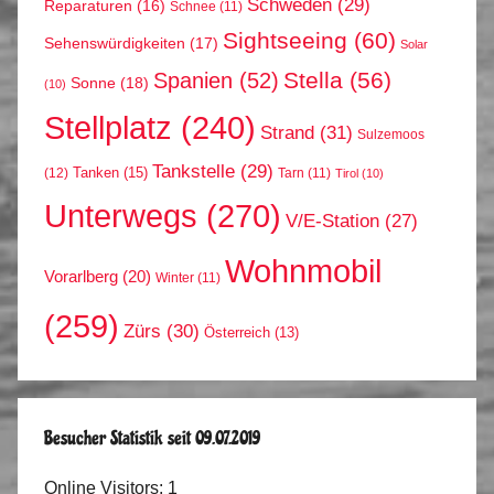
Schweden
(29)
Reparaturen
(16)
Schnee
(11)
Sightseeing
(60)
Sehenswürdigkeiten
(17)
Solar
Stella
(56)
Spanien
(52)
Sonne
(18)
(10)
Stellplatz
(240)
Strand
(31)
Sulzemoos
Tankstelle
(29)
Tanken
(15)
(12)
Tarn
(11)
Tirol
(10)
Unterwegs
(270)
V/E-Station
(27)
Wohnmobil
Vorarlberg
(20)
Winter
(11)
(259)
Zürs
(30)
Österreich
(13)
Besucher Statistik seit 09.07.2019
Online Visitors:
1