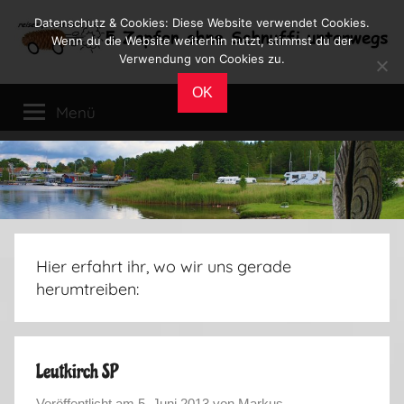
Zum
Datenschutz & Cookies: Diese Website verwendet Cookies.
Inhalt
Wenn du die Website weiterhin nutzt, stimmst du der
Verwendung von Cookies zu.
springen
Reiseblog
Reisen
OK
und
Menü
Leben
im
Wohnmobil
Hier erfahrt ihr, wo wir uns gerade
herumtreiben:
Leutkirch SP
Veröffentlicht am
5. Juni 2013
von
Markus