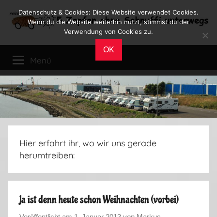
Zum
Datenschutz & Cookies: Diese Website verwendet Cookies.
Inhalt
Wenn du die Website weiterhin nutzt, stimmst du der
Verwendung von Cookies zu.
springen
Reiseblog
Reisen
OK
und
Menü
Leben
im
Wohnmobil
Hier erfahrt ihr, wo wir uns gerade
herumtreiben:
Ja ist denn heute schon Weihnachten (vorbei)
Veröffentlicht am
1. Januar 2013
von
Markus