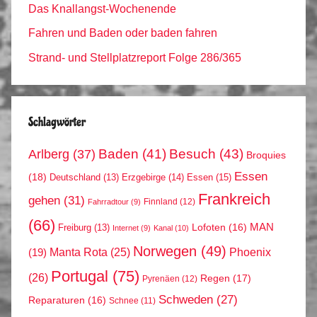
Das Knallangst-Wochenende
Fahren und Baden oder baden fahren
Strand- und Stellplatzreport Folge 286/365
Schlagwörter
Arlberg
(37)
Baden
(41)
Besuch
(43)
Broquies
Essen
(18)
Erzgebirge
(14)
Essen
(15)
Deutschland
(13)
Frankreich
gehen
(31)
Finnland
(12)
Fahrradtour
(9)
(66)
MAN
Lofoten
(16)
Freiburg
(13)
Internet
(9)
Kanal
(10)
Norwegen
(49)
Phoenix
Manta Rota
(25)
(19)
Portugal
(75)
(26)
Regen
(17)
Pyrenäen
(12)
Schweden
(27)
Reparaturen
(16)
Schnee
(11)