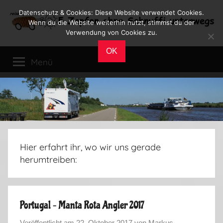
Zum
Datenschutz & Cookies: Diese Website verwendet Cookies.
Inhalt
Wenn du die Website weiterhin nutzt, stimmst du der
Verwendung von Cookies zu.
springen
Reiseblog
Reisen
OK
und
Menü
Leben
im
Wohnmobil
Hier erfahrt ihr, wo wir uns gerade
herumtreiben:
Portugal – Manta Rota Angler 2017
Veröffentlicht am
22. Oktober 2017
von
Markus