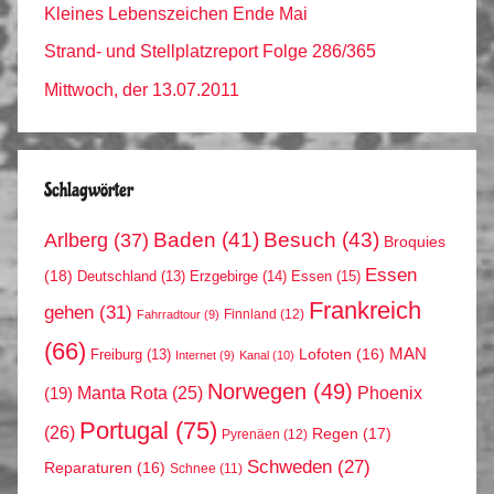
Kleines Lebenszeichen Ende Mai
Strand- und Stellplatzreport Folge 286/365
Mittwoch, der 13.07.2011
Schlagwörter
Arlberg
(37)
Baden
(41)
Besuch
(43)
Broquies
Essen
(18)
Erzgebirge
(14)
Essen
(15)
Deutschland
(13)
Frankreich
gehen
(31)
Finnland
(12)
Fahrradtour
(9)
(66)
MAN
Lofoten
(16)
Freiburg
(13)
Internet
(9)
Kanal
(10)
Norwegen
(49)
Phoenix
Manta Rota
(25)
(19)
Portugal
(75)
(26)
Regen
(17)
Pyrenäen
(12)
Schweden
(27)
Reparaturen
(16)
Schnee
(11)