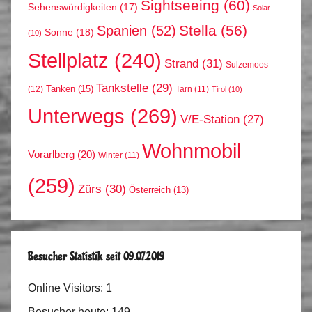
Sightseeing
(60)
Sehenswürdigkeiten
(17)
Solar
Stella
(56)
Spanien
(52)
Sonne
(18)
(10)
Stellplatz
(240)
Strand
(31)
Sulzemoos
Tankstelle
(29)
Tanken
(15)
(12)
Tarn
(11)
Tirol
(10)
Unterwegs
(269)
V/E-Station
(27)
Wohnmobil
Vorarlberg
(20)
Winter
(11)
(259)
Zürs
(30)
Österreich
(13)
Besucher Statistik seit 09.07.2019
Online Visitors:
1
Besucher heute:
149