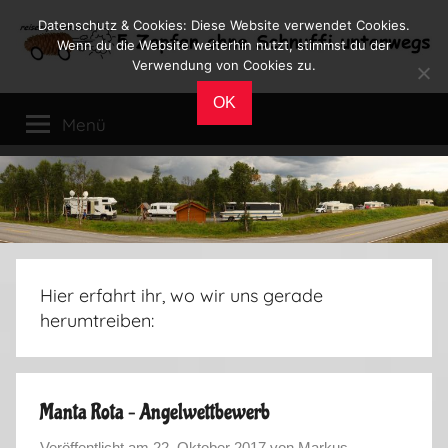
Zum
Datenschutz & Cookies: Diese Website verwendet Cookies.
Inhalt
Wenn du die Website weiterhin nutzt, stimmst du der
Verwendung von Cookies zu.
springen
Reiseblog
Reisen
OK
und
Menü
Leben
im
Wohnmobil
Hier erfahrt ihr, wo wir uns gerade
herumtreiben:
Manta Rota – Angelwettbewerb
Veröffentlicht am
22. Oktober 2017
von
Markus