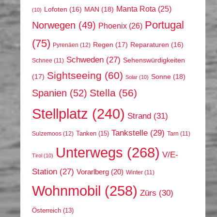
Manta Rota
(25)
MAN
(18)
Lofoten
(16)
(10)
Portugal
Norwegen
(49)
Phoenix
(26)
(75)
Regen
(17)
Reparaturen
(16)
Pyrenäen
(12)
Schweden
(27)
Sehenswürdigkeiten
Schnee
(11)
Sightseeing
(60)
(17)
Sonne
(18)
Solar
(10)
Stella
(56)
Spanien
(52)
Stellplatz
(240)
Strand
(31)
Tankstelle
(29)
Tanken
(15)
Sulzemoos
(12)
Tarn
(11)
Unterwegs
(268)
V/E-
Tirol
(10)
Station
(27)
Vorarlberg
(20)
Winter
(11)
Wohnmobil
(258)
Zürs
(30)
Österreich
(13)