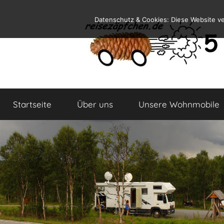
Zum
Datenschutz & Cookies: Diese Website v
Inhalt
springen
Reiseblog
Reisen
und
Startseite
Über uns
Unsere Wohnmobile
Leben
im
Wohnmobil