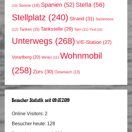
Stella
(56)
Spanien
(52)
Sonne
(18)
(10)
Stellplatz
(240)
Strand
(31)
Sulzemoos
Tankstelle
(29)
Tanken
(15)
(12)
Tarn
(11)
Tirol
(10)
Unterwegs
(268)
V/E-Station
(27)
Wohnmobil
Vorarlberg
(20)
Winter
(11)
(258)
Zürs
(30)
Österreich
(13)
Besucher Statistik seit 09.07.2019
Online Visitors:
2
Besucher heute:
128