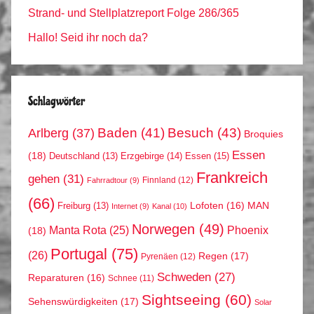
Strand- und Stellplatzreport Folge 286/365
Hallo! Seid ihr noch da?
Schlagwörter
Arlberg
(37)
Baden
(41)
Besuch
(43)
Broquies
Essen
(18)
Erzgebirge
(14)
Essen
(15)
Deutschland
(13)
Frankreich
gehen
(31)
Finnland
(12)
Fahrradtour
(9)
(66)
MAN
Lofoten
(16)
Freiburg
(13)
Internet
(9)
Kanal
(10)
Norwegen
(49)
Phoenix
Manta Rota
(25)
(18)
Portugal
(75)
(26)
Regen
(17)
Pyrenäen
(12)
Schweden
(27)
Reparaturen
(16)
Schnee
(11)
Sightseeing
(60)
Sehenswürdigkeiten
(17)
Solar