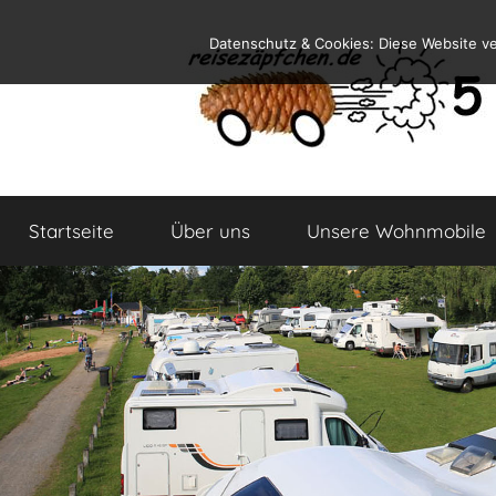
Zum
Datenschutz & Cookies: Diese Website v
Inhalt
springen
Reiseblog
Reisen
und
Startseite
Über uns
Unsere Wohnmobile
Leben
im
Wohnmobil