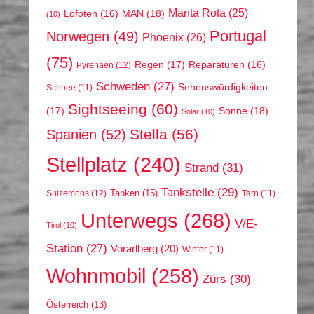
Manta Rota
(25)
MAN
(18)
Lofoten
(16)
(10)
Portugal
Norwegen
(49)
Phoenix
(26)
(75)
Regen
(17)
Reparaturen
(16)
Pyrenäen
(12)
Schweden
(27)
Sehenswürdigkeiten
Schnee
(11)
Sightseeing
(60)
(17)
Sonne
(18)
Solar
(10)
Stella
(56)
Spanien
(52)
Stellplatz
(240)
Strand
(31)
Tankstelle
(29)
Tanken
(15)
Sulzemoos
(12)
Tarn
(11)
Unterwegs
(268)
V/E-
Tirol
(10)
Station
(27)
Vorarlberg
(20)
Winter
(11)
Wohnmobil
(258)
Zürs
(30)
Österreich
(13)